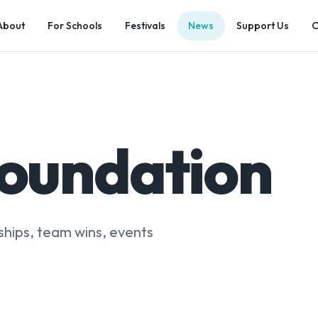
About
For Schools
Festivals
News
Support Us
C
foundation
hips, team wins, events