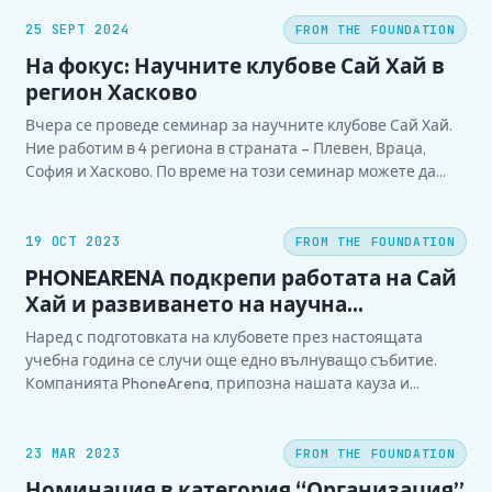
25 SEPT 2024
FROM THE FOUNDATION
На фокус: Научните клубове Сай Хай в
регион Хасково
Вчера се проведе семинар за научните клубове Сай Хай.
Ние работим в 4 региона в страната – Плевен, Враца,
София и Хасково. По време на този семинар можете да
разберете повече за нашите клубове, през историята на
регион Хасково. Приятно гледане! Пълното видео, можете
да видите тук.
19 OCT 2023
FROM THE FOUNDATION
PHONEARENA подкрепи работата на Сай
Хай и развиването на научна
грамотност сред учениците в България
Наред с подготовката на клубовете през настоящата
учебна година се случи още едно вълнуващо събитие.
Компанията PhoneArena, припозна нашата кауза и
благодарение на нашия съмишленик Ина Масталурова,
успя да ни подкрепи със сумата от 6000 лева. Тя ще бъде
вложена в подкрепа на клубовете с материали,
23 MAR 2023
FROM THE FOUNDATION
подготовката на учениците за…
Номинация в категория “Организация”