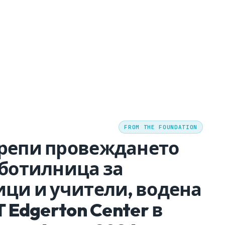
FROM THE FOUNDATION
репи провеждането
аботилница за
ици и учители, водена
T Edgerton Center в