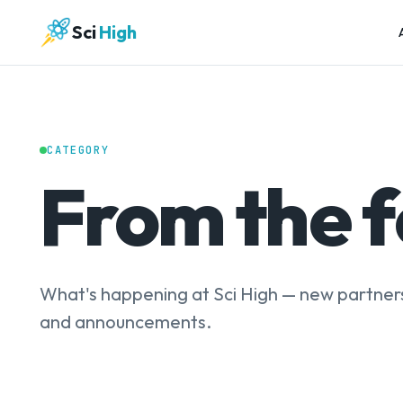
Sci
High
CATEGORY
From the 
What's happening at Sci High — new partners
and announcements.