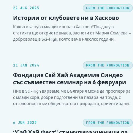
22 AUG 2025
FROM THE FOUNDATION
Истории от клубовете ни в Хасково
Какво вълнува младите хора в Хасково?По-долу в
статията ще откриете видеа, заснети от Мария Сомлева –
доброволец в Sci-High, която вече няколко години
подкрепя работата ни. В тях ще се срещнете с екипа от
Хасково, който стои зад вълнуващите ученически
проекти, както и с впечатляващия разказ на дамите от
отбора…
11 JAN 2024
FROM THE FOUNDATION
Фондация Сай Хай Академия Синдео
със съвместен семинар на 6 февруари
Ние в Sci-High вярваме, че България може да просперира
с млади хора, добре подготвени за пазара на труда, с
отговорност към обществото и природата, ориентирани
към колективно планиране и предлагане на решения,
ползвайки наука. Виждаме популяризирането на науката
и научния подход, както и развиването на умения за
6 JUN 2023
FROM THE FOUNDATION
комуникация и работа…
“Сай Хай Фест” стимулира ученици да