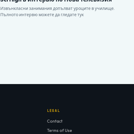
Извънкласни занимания допълват уроците в училище.
Пълното интервю можете да гледате тук
LEGAL
Contact
Terms of Use