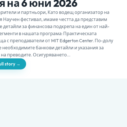
 на 6 юни 2026
рители и партньори, Като водещ организатор на
 Научен фестивал, имаме честта да представим
 детайли за финансова подкрепа на един от най-
егменти в нашата програма: Практическата
а с преподаватели от MIT Edgerton Center. По-долу
 необходимите банкови детайли и указания за
на преводите. Осигуряването…
ll story →