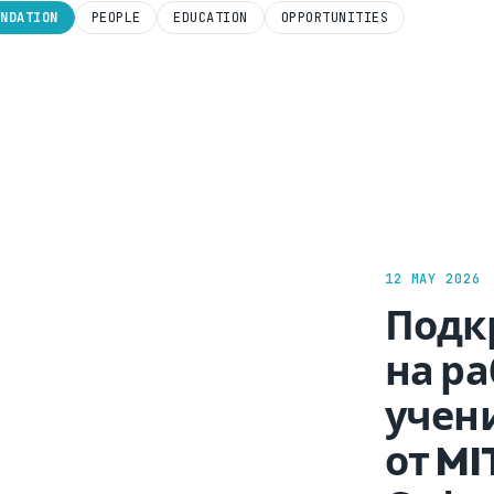
UNDATION
PEOPLE
EDUCATION
OPPORTUNITIES
12 MAY 2026
Подк
на р
учен
от MI