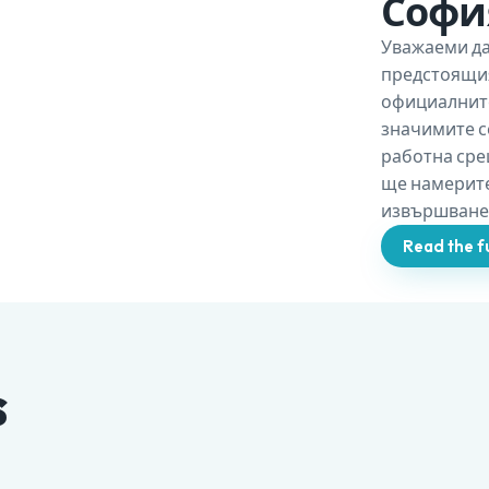
София
Уважаеми да
предстоящия
официалните
значимите с
работна срещ
ще намерите
извършване 
Read the fu
s