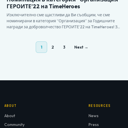
ГЕРОИТЕ’22 на TimeHeroes
Изключително сме щастливи да Ви съобщим, че сме
номинирани в категория “Организация” за Годишните
награди за доброволчество ГЕРОИТЕ’22 на TimeHeroes! За
нас е истинска чест и привилегия! Благодарим Ви!
1
2
3
Next →
ABOUT
RESOURCES
About
News
Community
Press