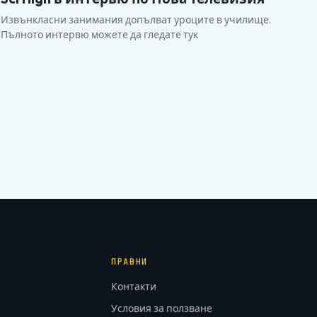
Извънкласни занимания допълват уроците в училище.
Пълното интервю можете да гледате тук
ПРАВНИ
Контакти
Условия за ползване