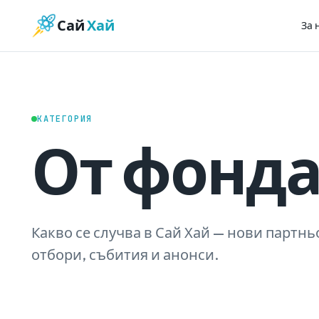
Сай
Хай
За 
КАТЕГОРИЯ
От фонд
Какво се случва в Сай Хай — нови партнь
отбори, събития и анонси.