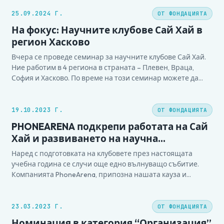
25.09.2024 Г.
ОТ ФОНДАЦИЯТА
На фокус: Научните клубове Сай Хай в
регион Хасково
Вчера се проведе семинар за научните клубове Сай Хай.
Ние работим в 4 региона в страната – Плевен, Враца,
София и Хасково. По време на този семинар можете да
разберете повече за нашите клубове, през историята на
регион Хасково. Приятно гледане! Пълното видео, можете
да видите тук.
19.10.2023 Г.
ОТ ФОНДАЦИЯТА
PHONEARENA подкрепи работата на Сай
Хай и развиването на научна
грамотност сред учениците в България
Наред с подготовката на клубовете през настоящата
учебна година се случи още едно вълнуващо събитие.
Компанията PhoneArena, припозна нашата кауза и
благодарение на нашия съмишленик Ина Масталурова,
успя да ни подкрепи със сумата от 6000 лева. Тя ще бъде
вложена в подкрепа на клубовете с материали,
23.03.2023 Г.
ОТ ФОНДАЦИЯТА
подготовката на учениците за…
Номинация в категория “Организация”