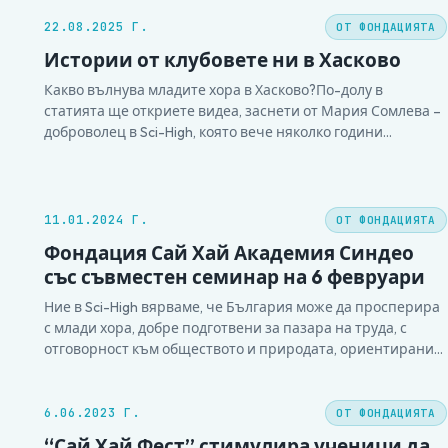
22.08.2025 Г.
ОТ ФОНДАЦИЯТА
Истории от клубовете ни в Хасково
Какво вълнува младите хора в Хасково?По-долу в
статията ще откриете видеа, заснети от Мария Сомлева –
доброволец в Sci-High, която вече няколко години
подкрепя работата ни. В тях ще се срещнете с екипа от
Хасково, който стои зад вълнуващите ученически
проекти, както и с впечатляващия разказ на дамите от
отбора…
11.01.2024 Г.
ОТ ФОНДАЦИЯТА
Фондация Сай Хай Академия Синдео
със съвместен семинар на 6 февруари
Ние в Sci-High вярваме, че България може да просперира
с млади хора, добре подготвени за пазара на труда, с
отговорност към обществото и природата, ориентирани
към колективно планиране и предлагане на решения,
ползвайки наука. Виждаме популяризирането на науката
и научния подход, както и развиването на умения за
6.06.2023 Г.
ОТ ФОНДАЦИЯТА
комуникация и работа…
“Сай Хай Фест” стимулира ученици да