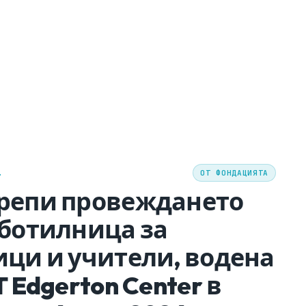
.
ОТ ФОНДАЦИЯТА
репи провеждането
аботилница за
ици и учители, водена
T Edgerton Center в