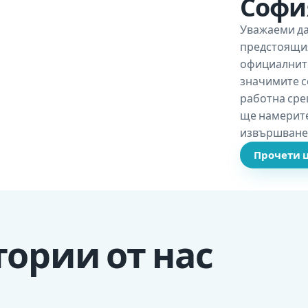
София
Уважаеми да
предстоящия
официалните
значимите с
работна срещ
ще намерите
извършване 
Прочети 
ории от нас