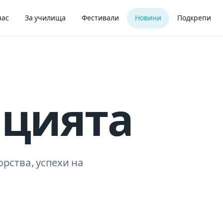
нас
За училища
Фестивали
Новини
Подкрепи
ацията
орства, успехи на