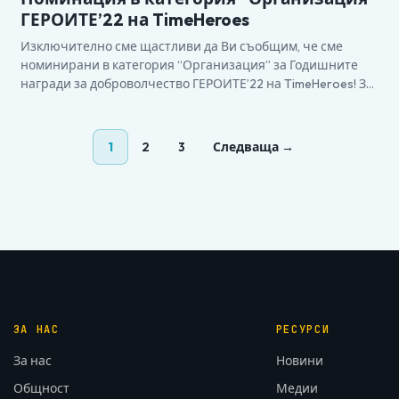
ГЕРОИТЕ’22 на TimeHeroes
Изключително сме щастливи да Ви съобщим, че сме
номинирани в категория “Организация” за Годишните
награди за доброволчество ГЕРОИТЕ’22 на TimeHeroes! За
нас е истинска чест и привилегия! Благодарим Ви!
1
2
3
Следваща →
ЗА НАС
РЕСУРСИ
За нас
Новини
Общност
Медии