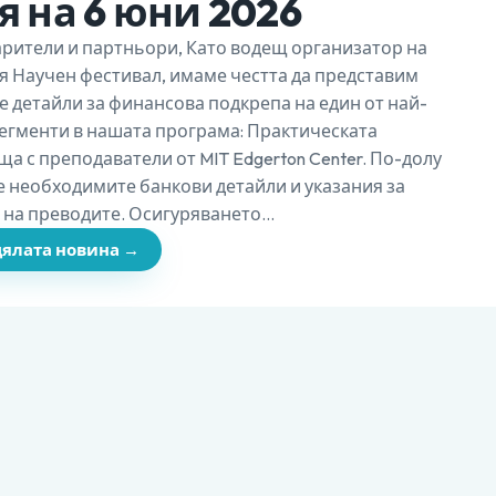
 на 6 юни 2026
рители и партньори, Като водещ организатор на
 Научен фестивал, имаме честта да представим
 детайли за финансова подкрепа на един от най-
егменти в нашата програма: Практическата
а с преподаватели от MIT Edgerton Center. По-долу
 необходимите банкови детайли и указания за
на преводите. Осигуряването…
цялата новина →