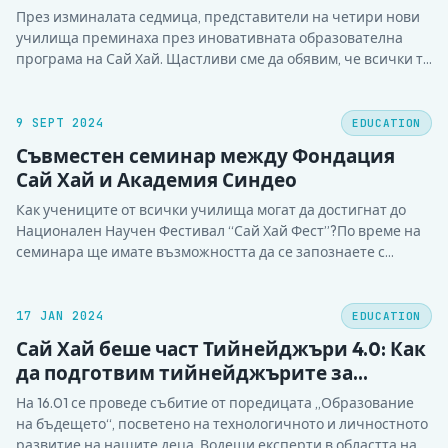
научни клубове
През изминалата седмица, представители на четири нови
училища преминаха през иновативната образователна
програма на Сай Хай. Щастливи сме да обявим, че всички те
завършват успешно обучението и техните училища ще се
присъединят към нашия отбор. През следващите дни
преподавателите ще започнат набиране на участници в
9 SEPT 2024
EDUCATION
клубовете на тези училища -…
Съвместен семинар между Фондация
Сай Хай и Академия Синдео
Как учениците от всички училища могат да достигнат до
Национален Научен Фестивал “Сай Хай Фест”?По време на
семинара ще имате възможността да се запознаете с
отбора победител на Регионалния Сай Хай Фест в Хасково –
отбор „Води“ и техния ментор – Кристина Йорданова. От
Ренета Богданова – съоснователя на фондация “Сай…
17 JAN 2024
EDUCATION
Сай Хай беше част Тийнейджъри 4.0: Как
да подготвим тийнейджърите за
предизвикателствата на дигиталната
На 16.01 се проведе събитие от поредицата „Образование
ера?
на бъдещето“, посветено на технологичното и личностното
развитие на нашите деца. Водещи експерти в областта на