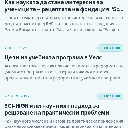
Как науката да стане интересна за
учениците – рецептата на фондация “Sci
HIGH”
Целта е науката да стане малко по-интересна и достъпна за
децата, поясни пред БНР съоснователката на фондацията
Ренета Богданова, която е била и част от екипа на “Заедно в
час”. Нивата на научната грамотност не са се подобрили,
половината ученици имат проблем с критичното мислене,
резултатите на PISA ни мотивират, каза тя…
4 DEC 2022
EDUCATION
Цели на учебната програма в Уелс
Асенка Христова споделя повече по темата за реформата на
учебните програми в Уелс: “Поради големия интерес
продължавам темата за реформата на учебните програми в
Уелс. Предупреждавам, че е дълъг пост, но ми се струва
важен за разбирането на това какво всъщност следва да е
образованието на 21 век. Много хора…
22 NOV 2022
EDUCATION
SCI-HIGH или научният подход за
решаване на практически проблеми
Как научното мислене и неговите практически приложения
могат да се усвояват извън училищна среда в “Нашият ден“