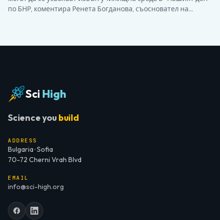
по БНР, коментира Ренета Богданова, съосновател на
фондация “Sci-High”. “SCI-HIGH е извънкласно занимание. То
залага на проблемно-базираното учене и има за цел да
допълни учебните уроци по науки, математика,
информатика и технологии с практически занимания,…
Sci
High
Science you
build
ADDRESS
Bulgaria · Sofia
70-72 Cherni Vrah Blvd
EMAIL
info@sci-high.org