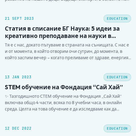
гимназиалното обучение, развитие на ръководители и
екипи споделяха своите опит и конкретни насоки за това
как да подготвяме учениците за успех в лицето на
21 SEPT 2023
EDUCATION
предизвикателствата на…
Статия в списание БГ Наука: 5 идеи за
креативно преподаване на науки в
училище.
Тя е с нас, докато пътуваме в страната на сънищата. С нас е
и от момента, в който отворим очи сутрин, до момента, в
който заспим вечер – когато преливаме от здраве, енергия
и добро настроение, но и когато боледуваме, уморени сме
или се чувстваме потиснати. Чудите се кое е…
13 JAN 2023
EDUCATION
STEM обучение на Фондация “Сай Хай”
✨ Тазгодишното СТЕМ обучение на Фондация „Сай Хай“
включва общо 4 части, всяка по 8 учебни часа, в онлайн
среда. Целта на това обучение е да изследваме как да
прилагате научния подход в работата Ви. 1⃣ Първа част
включва работа с наш обучител. По време на тази част, ще
преминете…
12 DEC 2022
EDUCATION