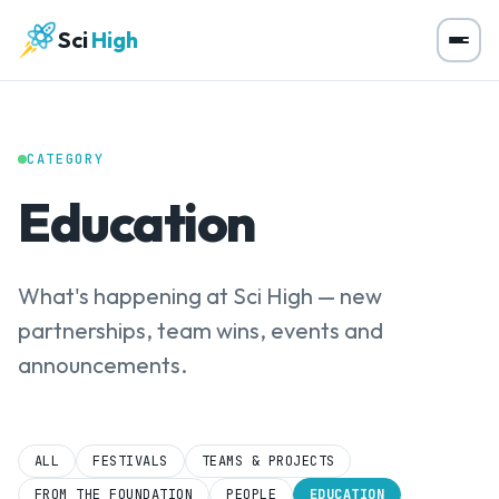
Sci
High
CATEGORY
Education
What's happening at Sci High — new
partnerships, team wins, events and
announcements.
ALL
FESTIVALS
TEAMS & PROJECTS
FROM THE FOUNDATION
PEOPLE
EDUCATION