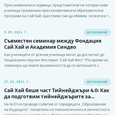
научни клубове
През изминалата седмица, представители на четири нови
училища преминаха през иновативната образователна
програма на Сай Хай. Щастливи сме да обявим, че всички те
завършват успешно обучението и техните училища ще се
присъединят към нашия отбор. През следващите дни
преподавателите ще започнат набиране на участници в
9.09.2024 Г.
ОБРАЗОВАНИЕ
клубовете на тези училища -…
Съвместен семинар между Фондация
Сай Хай и Академия Синдео
Как учениците от всички училища могат да достигнат до
Национален Научен Фестивал “Сай Хай Фест”?По време на
семинара ще имате възможността да се запознаете с
отбора победител на Регионалния Сай Хай Фест в Хасково –
отбор „Води“ и техния ментор – Кристина Йорданова. От
Ренета Богданова – съоснователя на фондация “Сай…
17.01.2024 Г.
ОБРАЗОВАНИЕ
Сай Хай беше част Тийнейджъри 4.0: Как
да подготвим тийнейджърите за
предизвикателствата на дигиталната
На 16.01 се проведе събитие от поредицата „Образование
ера?
на бъдещето“, посветено на технологичното и личностното