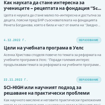
Как науката да стане интересна за
учениците – рецептата на фондация “Sci
HIGH”
Целта е науката да стане малко по-интересна и достъпна за
децата, поясни пред БНР съоснователката на фондацията
Ренета Богданова, която е била и част от екипа на “Заедно в
час”. Нивата на научната грамотност не са се подобрили,
половината ученици имат проблем с критичното мислене,
резултатите на PISA ни мотивират, каза тя…
4.12.2022 Г.
ОБРАЗОВАНИЕ
Цели на учебната програма в Уелс
Асенка Христова споделя повече по темата за реформата на
учебните програми в Уелс: “Поради големия интерес
продължавам темата за реформата на учебните програми в
Уелс. Предупреждавам, че е дълъг пост, но ми се струва
важен за разбирането на това какво всъщност следва да е
образованието на 21 век. Много хора…
22.11.2022 Г.
ОБРАЗОВАНИЕ
SCI-HIGH или научният подход за
решаване на практически проблеми
Как научното мислене и неговите практически приложения