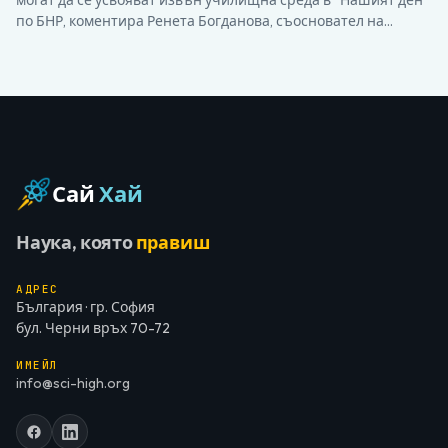
могат да се усвояват извън училищна среда в “Нашият ден“
по БНР, коментира Ренета Богданова, съосновател на
фондация “Sci-High”. “SCI-HIGH е извънкласно занимание. То
залага на проблемно-базираното учене и има за цел да
допълни учебните уроци по науки, математика,
информатика и технологии с практически занимания,…
Сай
Хай
Наука, която
правиш
АДРЕС
България · гр. София
бул. Черни връх 70-72
ИМЕЙЛ
info@sci-high.org