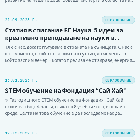
развитие на нашите деца. Водещи експерти в областта на
гимназиалното обучение, развитие на ръководители и
екипи споделяха своите опит и конкретни насоки за това
как да подготвяме учениците за успех в лицето на
21.09.2023 Г.
ОБРАЗОВАНИЕ
предизвикателствата на…
Статия в списание БГ Наука: 5 идеи за
креативно преподаване на науки в
училище.
Тя е с нас, докато пътуваме в страната на сънищата. С нас е
и от момента, в който отворим очи сутрин, до момента, в
който заспим вечер – когато преливаме от здраве, енергия
и добро настроение, но и когато боледуваме, уморени сме
или се чувстваме потиснати. Чудите се кое е…
13.01.2023 Г.
ОБРАЗОВАНИЕ
STEM обучение на Фондация “Сай Хай”
✨ Тазгодишното СТЕМ обучение на Фондация „Сай Хай“
включва общо 4 части, всяка по 8 учебни часа, в онлайн
среда. Целта на това обучение е да изследваме как да
прилагате научния подход в работата Ви. 1⃣ Първа част
включва работа с наш обучител. По време на тази част, ще
преминете…
12.12.2022 Г.
ОБРАЗОВАНИЕ