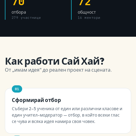
70
72
отбора
общност
279 участници
16 ментори
Как работи Сай Хай?
От „имам идея“ до реален проект на сцената.
01
Сформирай отбор
Събери 2–5 ученика от един или различни класове и
един учител-модератор — отбор, в който всеки глас
се чува и всяка идея намира своя човек.