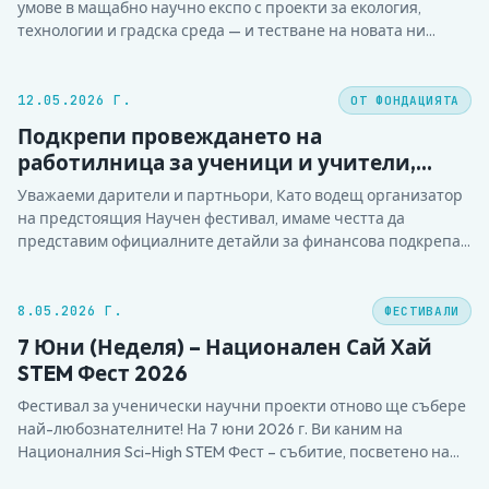
умове в мащабно научно експо с проекти за екология,
технологии и градска среда — и тестване на новата ни
платформа за оценяване.
12.05.2026 Г.
ОТ ФОНДАЦИЯТА
Подкрепи провеждането на
работилница за ученици и учители,
водена от MIT Edgerton Center в София на
Уважаеми дарители и партньори, Като водещ организатор
6 юни 2026
на предстоящия Научен фестивал, имаме честта да
представим официалните детайли за финансова подкрепа
на един от най-значимите сегменти в нашата програма:
Практическата работна среща с преподаватели от MIT
Edgerton Center. По-долу ще намерите необходимите
8.05.2026 Г.
ФЕСТИВАЛИ
банкови детайли и указания за извършване на преводите.
7 Юни (Неделя) – Национален Сай Хай
Осигуряването…
STEM Фест 2026
Фестивал за ученически научни проекти отново ще събере
най-любознателните! На 7 юни 2026 г. Ви каним на
Националния Sci-High STEM Фест – събитие, посветено на
млади изследователи, иновации и вдъхновение чрез наука.