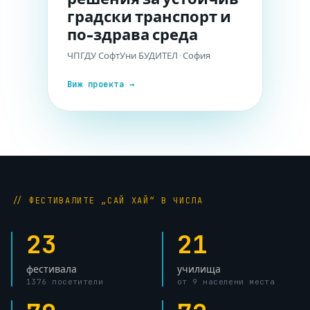
градски транспорт и
по-здрава среда
ЧПГДУ СофтУни БУДИТЕЛ · София
Виж проекта →
// ФЕСТИВАЛИТЕ „САЙ ХАЙ“ В ЧИСЛА
23
21
фестивала
училища
1376 посетители
от 9 населени места