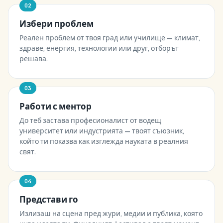
02
Избери проблем
Реален проблем от твоя град или училище — климат,
здраве, енергия, технологии или друг, отборът
решава.
03
Работи с ментор
До теб застава професионалист от водещ
университет или индустрията — твоят съюзник,
който ти показва как изглежда науката в реалния
свят.
04
Представи го
Излизаш на сцена пред жури, медии и публика, която