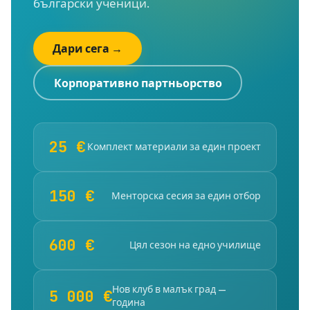
български ученици.
Дари сега →
Корпоративно партньорство
25 €
Комплект материали за един проект
150 €
Менторска сесия за един отбор
600 €
Цял сезон на едно училище
Нов клуб в малък град —
5 000 €
година