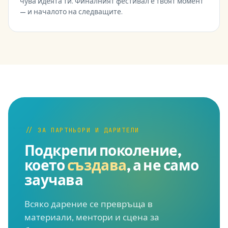
чува идеята ти. Финалният фестивал е твоят момент
— и началото на следващите.
// ЗА ПАРТНЬОРИ И ДАРИТЕЛИ
Подкрепи поколение,
което
създава
, а не само
заучава
Всяко дарение се превръща в
материали, ментори и сцена за