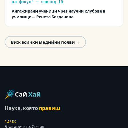
на фокус" — епизод 10
Ангажирани ученици чрез научни клубове в
училище — Ренета Богданова
Виж всички медийни появи →
Сай
Хай
Наука, която
правиш
АДРЕС
България · гр. София