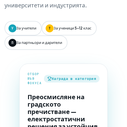
университети и индустрията.
За учители
За ученици 5–12 клас
У
Т
За партньори и дарители
П
ОТБОР
Награда в категория
ВЪВ
ФОКУСА
Преосмисляне на
градското
пречистване —
електростатични
решения за устойчив