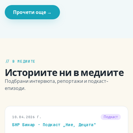
Ученици от цялата страна, участници в клубовете Sci-High,
ще представят своите проекти, разработени с ентусиазъм и
Прочети още →
научен дух. Фестивалът…
// В МЕДИИТЕ
Историите ни в медиите
Подбрани интервюта, репортажи и подкаст-
епизоди.
Подкаст
10.04.2026 Г.
БНР Бинар
· Подкаст „Ние, Децата"