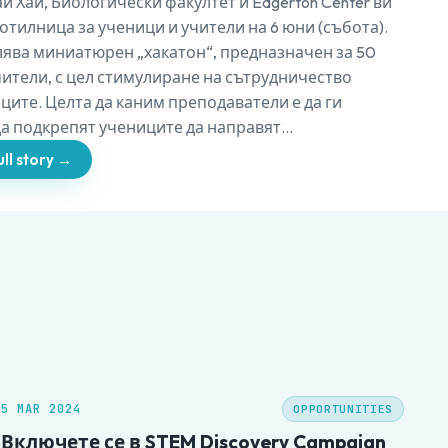
 Хай, Биологически факултет и Edgerton Center ви
отилница за ученици и учители на 6 юни (събота).
лява миниатюрен „хакатон“, предназначен за 50
чители, с цел стимулиране на сътрудничество
ците. Целта да каним преподаватели е да ги
а подкрепят учениците да направят…
ll story →
5 MAR 2024
OPPORTUNITIES
Включете се в STEM Discovery Campaign