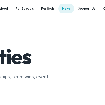
About
For Schools
Festivals
News
Support Us
C
ties
hips, team wins, events