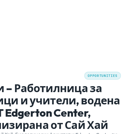
OPPORTUNITIES
и – Работилница за
ици и учители, водена
T Edgerton Center,
низирана от Сай Хай