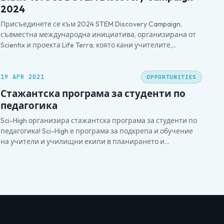
2024
Присъединете се към 2024 STEM Discovery Campaign,
съвместна международна инициатива, организирана от
Scientix и проекта Life Terra, която кани учителите,
проектите, организациите, библиотеките, училищата,
университетите, младежките клубове и всички
заинтересовани страни от Европа и света да отпразнуват
19 APR 2021
OPPORTUNITIES
кариерите и обучението в областите на науката,
Стажантска програма за студенти по
технологиите, инженерството и математиката (STEM).
педагогика
Каним…
Sci-High организира стажантска програма за студенти по
педагогика! Sci-High е програма за подкрепа и обучение
на учители и училищни екипи в планирането и
осъществяването на научни фестивали по модела “Sci-
High” – High School Science Fair. Ние от Sci-High
организираме научни фестивали в училища като
обучаваме учители, които да водят клубове…