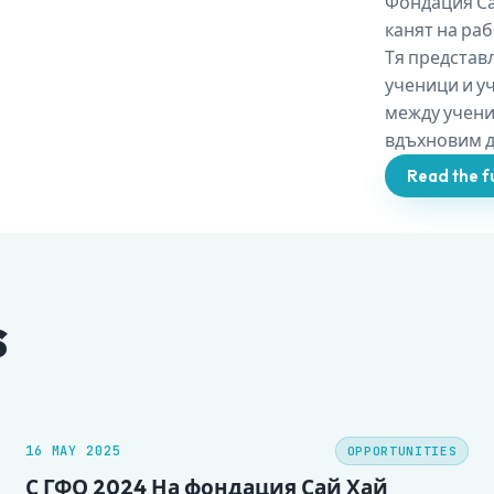
Фондация Сай
канят на раб
Тя представ
ученици и у
между учени
вдъхновим д
Read the fu
s
16 MAY 2025
OPPORTUNITIES
С ГФО 2024 На фондация Сай Хай