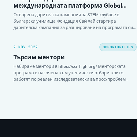
международната платформа Global
Giving
Отворена дарителска кампания за STEM клубове в
български училища Фондация Сай Хай стартира
дарителска кампания за разширяване на програмата си
SCI-HIGH и стартиране на нови научни клубове в
български училища. С вашата подкрепа ще можем да
осигурим обучени научни ментори, материали и ресурси,
2 NOV 2022
OPPORTUNITIES
които да помогнат на учениците да изследват…
Търсим ментори
Набираме ментори в https://sci-high.org/ Менторската
програма е насочена към ученически отбори, които
работят по реален изследователски въпрос/проблем.
Отборите проучват информация, събират данни
изследват възможни решения на този проблем. Повече
за отборите можете да видите тук. През месец май всички
отбори се срещат на национален фестивал, на който
представят своите решения…