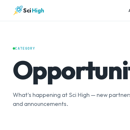
Sci
High
CATEGORY
Opportuni
What's happening at Sci High — new partners
and announcements.