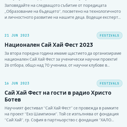
Заповядайте на следващото събитие от поредицата
„Образование на бъдещето“, посветено на технологичното
и личностното развитие на нашите деца. Водещи експерти
в областта на гимназиалното обучение, развитие на
ръководители и екипи ще споделят своите опит и
конкретни насоки за това как да подготвяме учениците за
21 JUN 2023
FESTIVALS
успех в лицето на предизвикателствата на…
Национален Сай Хай Фест 2023
За втора поредна година имаме щастието да организираме
национален Сай Хай Фест за ученически научни проекти!
26 отбора, общо над 70 ученика, от научни клубове в
страната представиха своето решение за актуален местен
проблем на фестивала тази година. Всички те, от началото
на учебната година работят по стъпките на…
16 JUN 2023
FESTIVALS
Сай Хай Фест на гости в радио Христо
Ботев
Научният фестивал “Сай Хай Фест” се провежда в рамките
на проект “Еко Шампиони”. Той се изпълнява от фондация
“Сай Хай”, гр. София в партньорство с фондация “ХАЛО
2019”, гр. Хасково, сдружение “Враца софтуер общество”, гр.