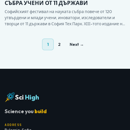
СЪБРА УЧЕНИ ОТ 11 ДЪРЖАВИ
Софийският фестивал на науката събра повече от 120
утвърдени и млади учени, иноватори, изследователи и
творци от 11 държави в София Тех Парк. ХІІІ-тото издание на
фестивала, организирано от фондация „Красива наука“ в
партньорство с Министерството на образованието и
науката и с подкрепата на Столична община продължи 4
1
2
Next →
дни. Посетителите…
Sci
High
Science you
build
ADDRESS