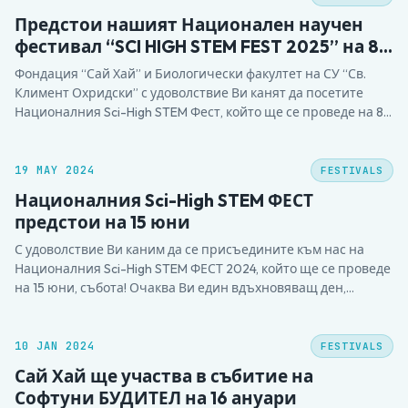
научен дух. Фестивалът…
Предстои нашият Национален научен
фестивал “SCI HIGH STEM FEST 2025” на 8
юни в 12:00 часа
Фондация “Сай Хай” и Биологически факултет на СУ “Св.
Климент Охридски” с удоволствие Ви канят да посетите
Националния Sci-High STEM Фест, който ще се проведе на 8
юни 2025 г. от 12:00 часа в Биологическия факултет на
Софийския университет „Св. Климент Охридски“. Събитието
събира ученици от цялата страна, които ще…
19 MAY 2024
FESTIVALS
Националния Sci-High STEM ФЕСТ
предстои на 15 юни
С удоволствие Ви каним да се присъедините към нас на
Националния Sci-High STEM ФЕСТ 2024, който ще се проведе
на 15 юни, събота! Очаква Ви един вдъхновяващ ден,
изпълнен с наука и открития. Място на провеждане: ✨
Сградата на Биологическия Факултет на Софийски
Университет “Св. Климент Охридски”. Програма: ✨
10 JAN 2024
FESTIVALS
Регистрацията…
Сай Хай ще участва в събитие на
Софтуни БУДИТЕЛ на 16 ануари