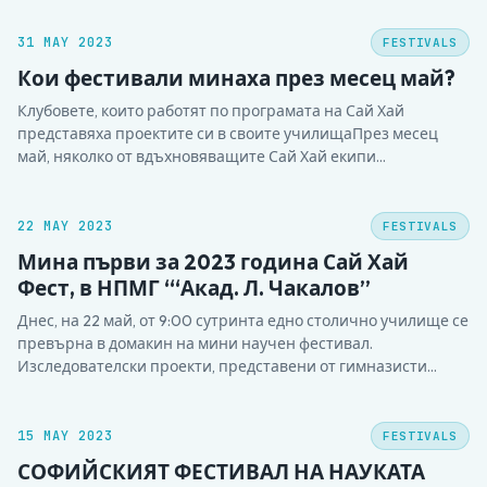
Враца и Forandre verden (Change the world), Норвегия с
финансовата подкрепа на фонд “Активни граждани…
31 MAY 2023
FESTIVALS
Кои фестивали минаха през месец май?
Клубовете, които работят по програмата на Сай Хай
представяха проектите си в своите училищаПрез месец
май, няколко от вдъхновяващите Сай Хай екипи
представяха своите проекти пред съученици, учители и
родители. Училищата, в които се случи тази магия, досега са
НПМГ и 97 СУ (гр. София) , ПГЗ “Стефан Цанов” (Кнежа),…
22 MAY 2023
FESTIVALS
Мина първи за 2023 година Сай Хай
Фест, в НПМГ “‘Акад. Л. Чакалов”
Днес, на 22 май, от 9:00 сутринта едно столично училище се
превърна в домакин на мини научен фестивал.
Изследователски проекти, представени от гимназисти
впечатлиха тричленно експертно жури от възпитаници на
гимназията и преподаватели от СУ “Климент Охридски”.
Темите бяха доста актуални и нетипични: Замърсяване с
15 MAY 2023
FESTIVALS
бои от текстилната промишленост, продуциране…
СОФИЙСКИЯТ ФЕСТИВАЛ НА НАУКАТА