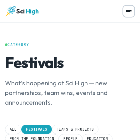
Sci
High
CATEGORY
Festivals
What's happening at Sci High — new
partnerships, team wins, events and
announcements.
ALL
FESTIVALS
TEAMS & PROJECTS
FROM THE FOUNDATION
PEOPLE
EDUCATION