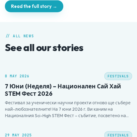
Read the full story →
// ALL NEWS
See all our stories
8 MAY 2026
FESTIVALS
7 Юни (Неделя) – Национален Сай Хай
STEM Фест 2026
Фестивал за ученически научни проекти отново ще събере
най-любознателните! На 7 юни 2026 г. Ви каним на
Националния Sci-High STEM Фест – събитие, посветено на
млади изследователи, иновации и вдъхновение чрез наука.
Ученици от цялата страна, участници в клубовете Sci-High,
ще представят своите проекти, разработени с ентусиазъм и
29 MAY 2025
FESTIVALS