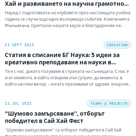
Хай и развиването на научна грамотност
сред учениците в България
Наред с подготовката на клубовете през настоящата учебна
година се случи още едно вълнуващо събитие. Компанията
PhoneArena, припозна нашата кауза и благодарение на
нашия съмишленик Ина Масталурова, успя да ни подкрепи
със сумата от 6000 лева. Тя ще бъде вложена в подкрепа на
клубовете с материали, подготовката на учениците за…
21 SEPT 2023
EDUCATION
Статия в списание БГ Наука: 5 идеи за
креативно преподаване на науки в
училище.
Тя е с нас, докато пътуваме в страната на сънищата. С нас е
и от момента, в който отворим очи сутрин, до момента, в
който заспим вечер – когато преливаме от здраве, енергия
и добро настроение, но и когато боледуваме, уморени сме
или се чувстваме потиснати. Чудите се кое е…
21 JUL 2023
TEAMS & PROJECTS
“Шумово замърсяване”, отборът
победител в Сай Хай Фест
“Шумово замърсяване” са отборът победител в Сай Хай