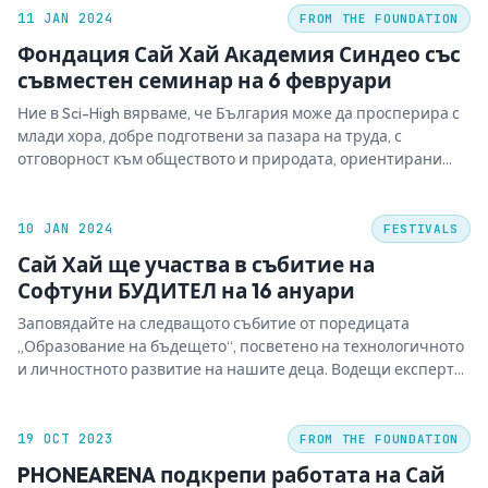
как да подготвяме учениците за успех в лицето на
11 JAN 2024
FROM THE FOUNDATION
предизвикателствата на…
Фондация Сай Хай Академия Синдео със
съвместен семинар на 6 февруари
Ние в Sci-High вярваме, че България може да просперира с
млади хора, добре подготвени за пазара на труда, с
отговорност към обществото и природата, ориентирани
към колективно планиране и предлагане на решения,
ползвайки наука. Виждаме популяризирането на науката и
научния подход, както и развиването на умения за
10 JAN 2024
FESTIVALS
комуникация и работа…
Сай Хай ще участва в събитие на
Софтуни БУДИТЕЛ на 16 ануари
Заповядайте на следващото събитие от поредицата
„Образование на бъдещето“, посветено на технологичното
и личностното развитие на нашите деца. Водещи експерти
в областта на гимназиалното обучение, развитие на
ръководители и екипи ще споделят своите опит и
конкретни насоки за това как да подготвяме учениците за
19 OCT 2023
FROM THE FOUNDATION
успех в лицето на предизвикателствата на…
PHONEARENA подкрепи работата на Сай