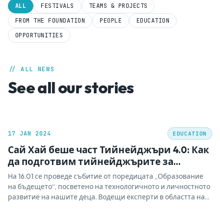
ALL
FESTIVALS
TEAMS & PROJECTS
FROM THE FOUNDATION
PEOPLE
EDUCATION
OPPORTUNITIES
// ALL NEWS
See all our stories
17 JAN 2024
EDUCATION
Сай Хай беше част Тийнейджъри 4.0: Как
да подготвим тийнейджърите за
предизвикателствата на дигиталната
На 16.01 се проведе събитие от поредицата „Образование
ера?
на бъдещето“, посветено на технологичното и личностното
развитие на нашите деца. Водещи експерти в областта на
гимназиалното обучение, развитие на ръководители и
екипи споделяха своите опит и конкретни насоки за това