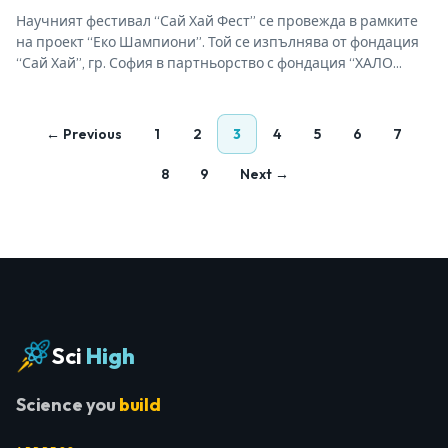
Научният фестивал “Сай Хай Фест” се провежда в рамките
на проект “Еко Шампиони”. Той се изпълнява от фондация
“Сай Хай”, гр. София в партньорство с фондация “ХАЛО
2019”, гр. Хасково, сдружение “Враца софтуер общество”, гр.
Враца и Forandre verden (Change the world), Норвегия с
финансовата подкрепа на фонд “Активни граждани…
← Previous
1
2
3
4
5
6
7
8
9
Next →
Sci
High
Science you
build