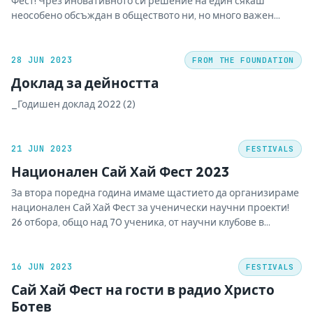
Фест! Чрез иновативното си решение на един сякаш
неособено обсъждан в обществото ни, но много важен
проблем, а именно – за шумовото замърсяване, те
спечелиха подкрепата както на журито, така и на публиката.
Нямаме търпение да разберем докъде ще стигнат смелите
28 JUN 2023
FROM THE FOUNDATION
идеи…
Доклад за дейността
_Годишен доклад 2022 (2)
21 JUN 2023
FESTIVALS
Национален Сай Хай Фест 2023
За втора поредна година имаме щастието да организираме
национален Сай Хай Фест за ученически научни проекти!
26 отбора, общо над 70 ученика, от научни клубове в
страната представиха своето решение за актуален местен
проблем на фестивала тази година. Всички те, от началото
на учебната година работят по стъпките на…
16 JUN 2023
FESTIVALS
Сай Хай Фест на гости в радио Христо
Ботев