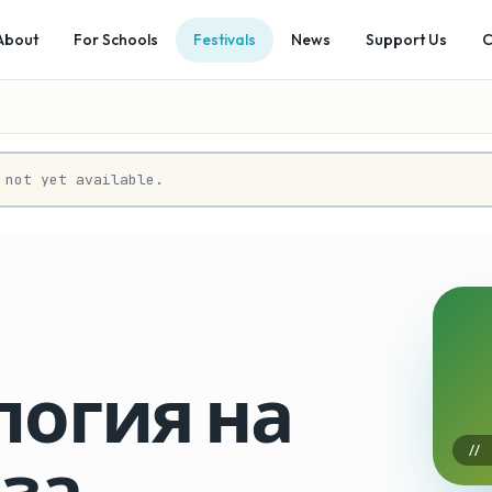
About
For Schools
Festivals
News
Support Us
C
 not yet available.
логия на
 за