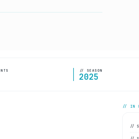
ENTS
// SEASON
2025
// IN 
// 
// 