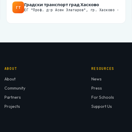
Градски транспорт град Хасково
ГТ
ЕГ "Проф. д-р Асен Златаров", гр. Хасково ·
ABOUT
RESOURCES
About
News
Community
Press
Partners
For Schools
Projects
Support Us