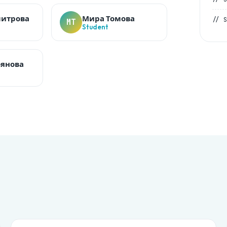
митрова
Мира Томова
// 
МТ
Student
оянова