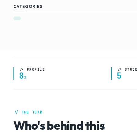
CATEGORIES
// PROFILE
// STUD
8
5
%
// THE TEAM
Who's behind this