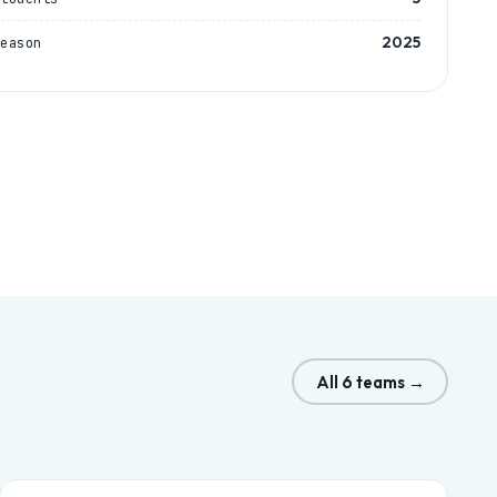
2025
Season
All 6 teams →