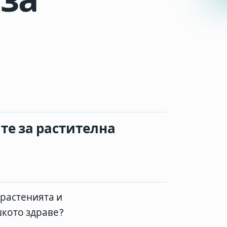
те за растителна
 растенията и
шкото здраве?