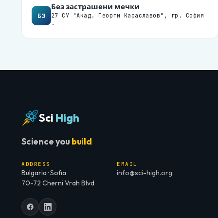
Без застрашени мечки
БЗ
27 СУ "Акад. Георги Караславов", гр. София
·
Sci
High
Science you
build
ADDRESS
EMAIL
Bulgaria · Sofia
info@sci-high.org
70-72 Cherni Vrah Blvd