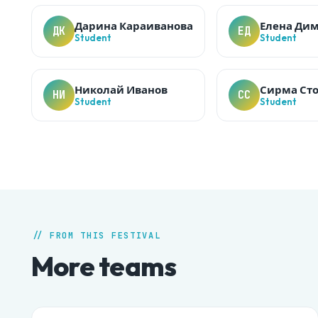
Дарина Караиванова
Елена Ди
ДК
ЕД
Student
Student
Николай Иванов
Сирма Ст
НИ
СС
Student
Student
// FROM THIS FESTIVAL
More teams