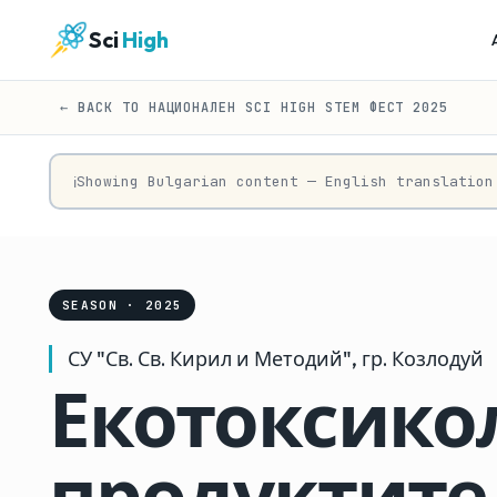
Sci
High
← BACK TO НАЦИОНАЛЕН SCI HIGH STEM ФЕСТ 2025
Showing Bulgarian content — English translation
ℹ
SEASON · 2025
СУ "Св. Св. Кирил и Методий", гр. Козлодуй
Екотоксико
продуктите