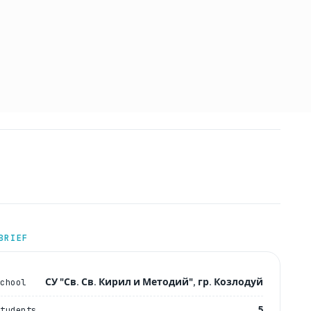
BRIEF
СУ "Св. Св. Кирил и Методий", гр. Козлодуй
School
5
Students