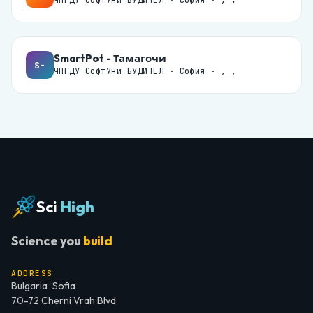
ЧПГДУ СофтУни БУДИТЕЛ · София · , ,
SmartPot - Тамагочи
S-
ЧПГДУ СофтУни БУДИТЕЛ · София · , ,
Sci
High
Science you
build
ADDRESS
Bulgaria · Sofia
70-72 Cherni Vrah Blvd