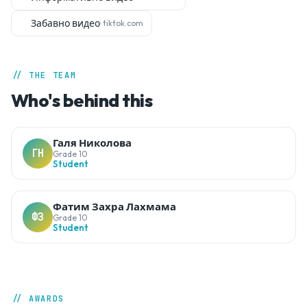
Забавно видео
· tiktok.com
// THE TEAM
Who's behind this
Галя Николова
ГН
Grade 10
Student
Фатим Захра Лахмама
ФЗ
Grade 10
Student
// AWARDS