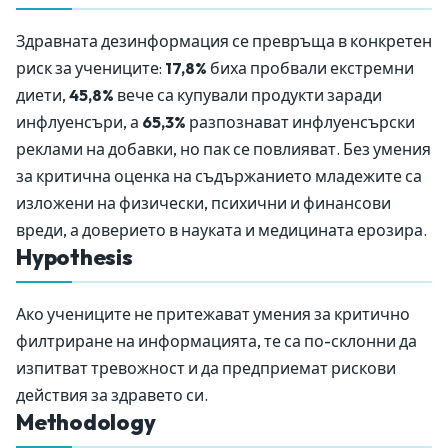
Здравната дезинформация се превръща в конкретен
риск за учениците:
17,8%
биха пробвали екстремни
диети,
45,8%
вече са купували продукти заради
инфлуенсъри, а
65,3%
разпознават инфлуенсърски
реклами на добавки, но пак се повлияват. Без умения
за критична оценка на съдържанието младежите са
изложени на физически, психични и финансови
вреди, а доверието в науката и медицината ерозира.
Hypothesis
Ако учениците не притежават умения за критично
филтриране на информацията, те са по-склонни да
изпитват тревожност и да предприемат рискови
действия за здравето си.
Methodology