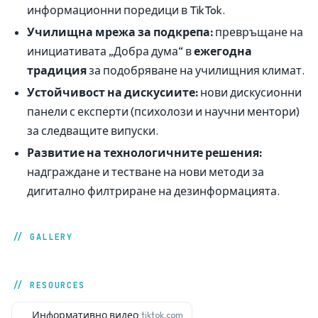
информационни поредици в TikTok.
Училищна мрежа за подкрепа:
превръщане на
инициативата „Добра дума“ в
ежегодна
традиция
за подобряване на училищния климат.
Устойчивост на дискусиите:
нови дискусионни
панели с експерти (психолози и научни ментори)
за следващите випуски.
Развитие на технологичните решения:
надграждане и тестване на нови методи за
дигитално филтриране на дезинформацията.
// GALLERY
// RESOURCES
Информативно видео
· tiktok.com