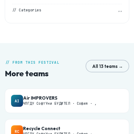
, ,
// Categories
// FROM THIS FESTIVAL
All 13 teams →
More teams
Air IMPROVERS
AI
ЧПГДУ СофтУни БУДИТЕЛ · София · ,
Recycle Connect
RC