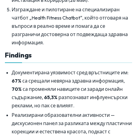
инсталация в коридора (28 май).
Изграждане и пилотиране на специализиран
чатбот „Health Fitness Chatbot“, който отговаря на
въпроси в реално време и помага да се
разграничи достоверна от подвеждаща здравна
информация.
Findings
Документирана уязвимост сред връстниците им:
67%
са срещали невярна здравна информация,
70%
са променяли навиците си заради онлайн
съдържание,
65,3%
разпознават инфлуенсърски
реклами, но пак се влияят.
Реализирани образователни активности —
дискусионен панел за разликата между пластични
корекции и естествена красота, подкаст с