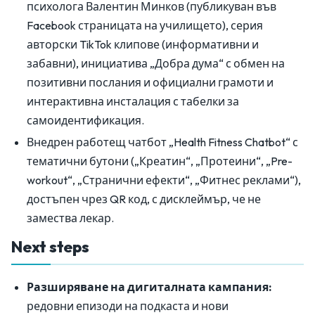
психолога Валентин Минков (публикуван във
Facebook страницата на училището), серия
авторски TikTok клипове (информативни и
забавни), инициатива „Добра дума“ с обмен на
позитивни послания и официални грамоти и
интерактивна инсталация с табелки за
самоидентификация.
Внедрен работещ чатбот „Health Fitness Chatbot“ с
тематични бутони („Креатин“, „Протеини“, „Pre-
workout“, „Странични ефекти“, „Фитнес реклами“),
достъпен чрез QR код, с дисклеймър, че не
замества лекар.
Next steps
Разширяване на дигиталната кампания:
редовни епизоди на подкаста и нови