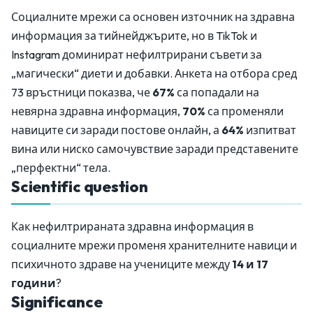
Социалните мрежи са основен източник на здравна
информация за тийнейджърите, но в TikTok и
Instagram доминират нефилтрирани съвети за
„магически“ диети и добавки. Анкета на отбора сред
73 връстници показва, че
67%
са попадали на
невярна здравна информация,
70%
са променяли
навиците си заради постове онлайн, а
64%
изпитват
вина или ниско самочувствие заради представените
„перфектни“ тела.
Scientific question
Как нефилтрираната здравна информация в
социалните мрежи променя хранителните навици и
психичното здраве на учениците между
14 и 17
години
?
Significance