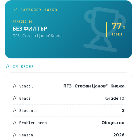
//
CATEGORY AWARD
AWARDED TO
77
%
БЕЗ ФИЛТЪР
SCORE
ПГЗ „Стефан Цанов"
·
Кнежа
// IN BRIEF
ПГЗ „Стефан Цанов" · Кнежа
// School
Grade 10
// Grade
2
// Students
Общество
// Problem area
2026
// Season