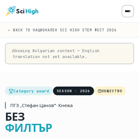
Sci
High
← BACK TO НАЦИОНАЛЕН SCI HIGH STEM ФЕСТ 2026
Showing Bulgarian content — English
ℹ
translation not yet available.
Category award
SEASON · 2026
ОБЩЕСТВО
ПГЗ „Стефан Цанов" · Кнежа
БЕЗ
ФИЛТЪР