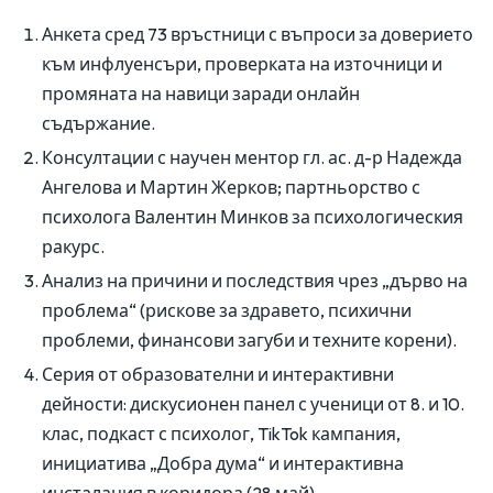
Анкета сред 73 връстници с въпроси за доверието
към инфлуенсъри, проверката на източници и
промяната на навици заради онлайн
съдържание.
Консултации с научен ментор гл. ас. д-р Надежда
Ангелова и Мартин Жерков; партньорство с
психолога Валентин Минков за психологическия
ракурс.
Анализ на причини и последствия чрез „дърво на
проблема“ (рискове за здравето, психични
проблеми, финансови загуби и техните корени).
Серия от образователни и интерактивни
дейности: дискусионен панел с ученици от 8. и 10.
клас, подкаст с психолог, TikTok кампания,
инициатива „Добра дума“ и интерактивна