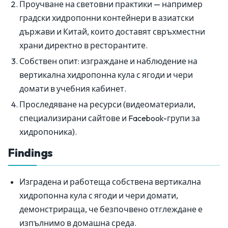
Проучване на световни практики — например
градски хидропонни контейнери в азиатски
държави и Китай, които доставят свръхместни
храни директно в ресторантите.
Собствен опит: изграждане и наблюдение на
вертикална хидропонна кула с ягоди и чери
домати в учебния кабинет.
Проследяване на ресурси (видеоматериали,
специализирани сайтове и Facebook-групи за
хидропоника).
Findings
Изградена и работеща собствена вертикална
хидропонна кула с ягоди и чери домати,
демонстрираща, че безпочвено отглеждане е
изпълнимо в домашна среда.