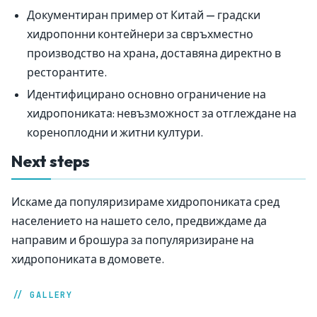
Документиран пример от Китай — градски
хидропонни контейнери за свръхместно
производство на храна, доставяна директно в
ресторантите.
Идентифицирано основно ограничение на
хидропониката: невъзможност за отглеждане на
кореноплодни и житни култури.
Next steps
Искаме да популяризираме хидропониката сред
населението на нашето село, предвиждаме да
направим и брошура за популяризиране на
хидропониката в домовете.
// GALLERY