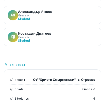
Александър Янков
АЯ
Grade 6
Student
Костадин Драгоев
КД
Grade 6
Student
// IN BRIEF
ОУ "Христо Смирненски" · с. Строево
// School
Grade 6
// Grade
4
// Students