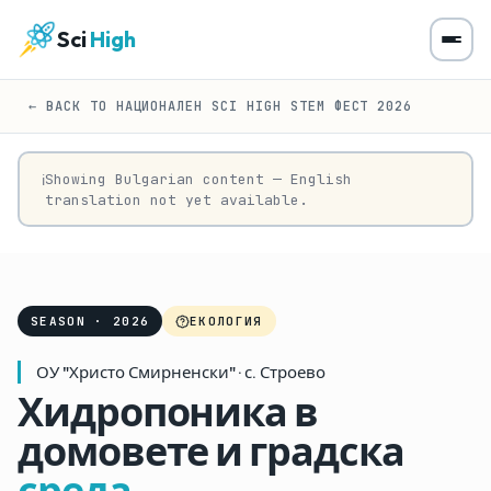
Sci
High
← BACK TO НАЦИОНАЛЕН SCI HIGH STEM ФЕСТ 2026
Showing Bulgarian content — English
ℹ
translation not yet available.
SEASON · 2026
ЕКОЛОГИЯ
ОУ "Христо Смирненски" · с. Строево
Хидропоника в
домовете и градска
среда