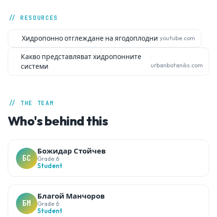
// ОТБОРЪТ
// RESOURCES
Хидропонно отглеждане на ягодоплодни
· youtube.com
Какво представляват хидропонните
·
urbanbotaniks.com
системи
// THE TEAM
Who's behind this
Божидар Стойчев
БС
Grade 6
Student
Благой Манчоров
БМ
Grade 6
Student