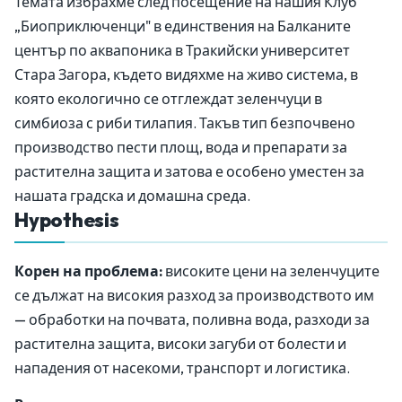
Темата избрахме след посещение на нашия Клуб
„Биоприключенци" в единствения на Балканите
център по аквапоника в Тракийски университет
Стара Загора, където видяхме на живо система, в
която екологично се отглеждат зеленчуци в
симбиоза с риби тилапия. Такъв тип безпочвено
производство пести площ, вода и препарати за
растителна защита и затова е особено уместен за
нашата градска и домашна среда.
Hypothesis
Корен на проблема:
високите цени на зеленчуците
се дължат на високия разход за производството им
— обработки на почвата, поливна вода, разходи за
растителна защита, високи загуби от болести и
нападения от насекоми, транспорт и логистика.