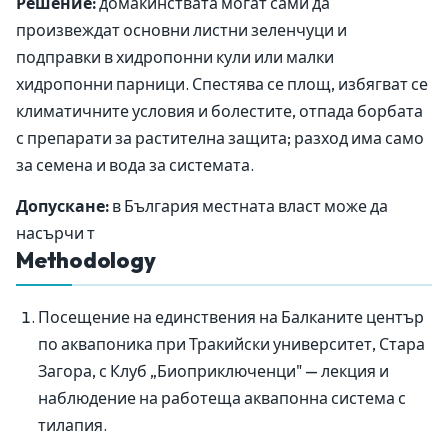
Решение:
домакинствата могат сами да
произвеждат основни листни зеленчуци и
подправки в хидропонни кули или малки
хидропонни парници. Спестява се площ, избягват се
климатичните условия и болестите, отпада борбата
с препарати за растителна защита; разход има само
за семена и вода за системата.
Допускане:
в България местната власт може да
насърчи т
Methodology
Посещение на единствения на Балканите център
по аквапоника при Тракийски университет, Стара
Загора, с Клуб „Биоприключенци" — лекция и
наблюдение на работеща аквапонна система с
тилапия.