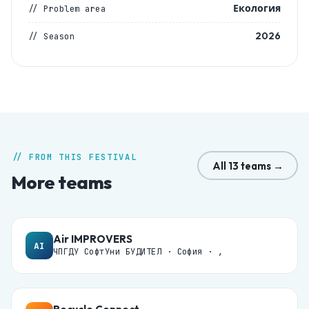
Екология
// Problem area
2026
// Season
// FROM THIS FESTIVAL
All 13 teams →
More teams
Air IMPROVERS
AI
ЧПГДУ СофтУни БУДИТЕЛ · София · ,