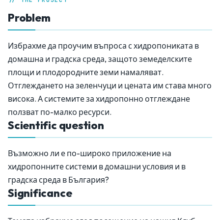
// THE PROJECT
Problem
Избрахме да проучим въпроса с хидропониката в
домашна и градска среда, защото земеделските
площи и плодородните земи намаляват.
Отглеждането на зеленчуци и цената им става много
висока. А системите за хидропонно отглеждане
ползват по-малко ресурси.
Scientific question
Възможно ли е по-широко приложение на
хидропонните системи в домашни условия и в
градска среда в България?
Significance