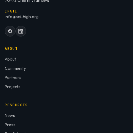
70-72 Cherni Vrah Blvd
EMAIL
info@sci-high.org
ABOUT
About
Community
Partners
Projects
RESOURCES
News
Press