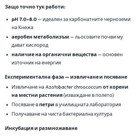
Защо точно тук работи:
pH 7.0–8.0
— идеален за карбонатните черноземи
на Кнежа
аеробен метаболизъм
— льосовите почви му
дават кислород
наличие на органични вещества
— основен
източник на енергия
Експериментална фаза — извличане и посяване
Извличане на Azotobacter chroococcum
от корени
на местни растения
(изваждане в полето)
Посяване в
петри
в училищната лаборатория
Получаване на чиста бактериална култура
Инкубация и размножаване