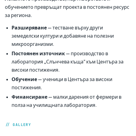
обучението превръщат проекта в постоянен ресурс
за региона.
Разширяване
— тестване върху други
земеделски култури и добавяне на полезни
микроорганизми.
Постоянен източник
— производство в
лаборатория „Слънчева къща" към Центъра за
високи постижения.
Обучение
— ученици в Центъра за високи
постижения.
Финансиране
— малки дарения от фермери в
полза на училищната лаборатория.
// GALLERY