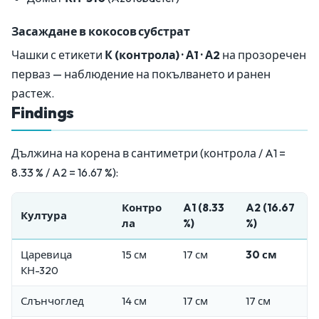
Засаждане в кокосов субстрат
Чашки с етикети
К (контрола) · А1 · А2
на прозоречен
перваз — наблюдение на покълването и ранен
растеж.
Findings
Дължина на корена в сантиметри (контрола / A1 =
8.33 % / A2 = 16.67 %):
Контро
A1 (8.33
A2 (16.67
Култура
ла
%)
%)
Царевица
15 см
17 см
30 см
КН-320
Слънчоглед
14 см
17 см
17 см