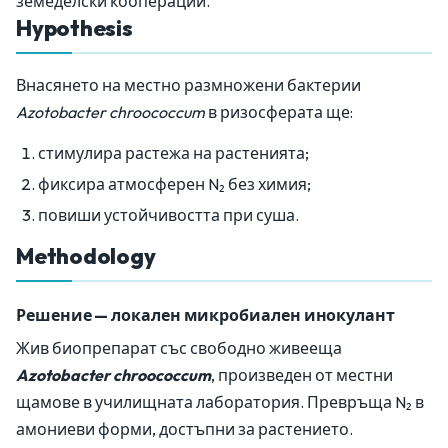
земеделски кооперации.
Hypothesis
Внасянето на местно размножени бактерии
Azotobacter chroococcum
в ризосферата ще:
стимулира растежа на растенията;
фиксира атмосферен N₂ без химия;
повиши устойчивостта при суша.
Methodology
Решение — локален микробиален инокулант
Жив биопрепарат със свободно живееща
Azotobacter chroococcum
, произведен от местни
щамове в училищната лаборатория. Превръща N₂ в
амониеви форми, достъпни за растението.