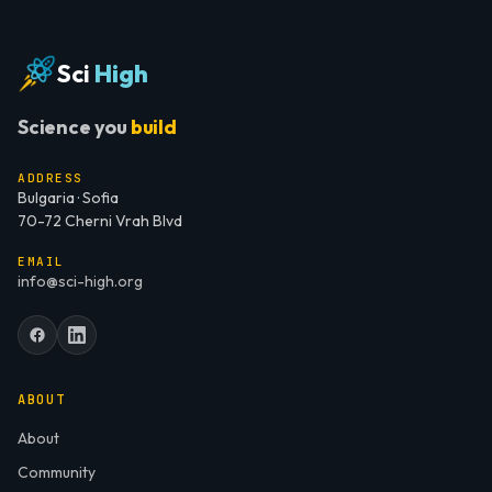
Sci
High
Science you
build
ADDRESS
Bulgaria · Sofia
70-72 Cherni Vrah Blvd
EMAIL
info@sci-high.org
ABOUT
About
Community