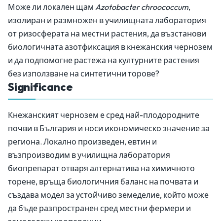
Може ли локален щам
Azotobacter chroococcum
,
изолиран и размножен в училищната лаборатория
от ризосферата на местни растения, да възстанови
биологичната азотфиксация в кнежанския чернозем
и да подпомогне растежа на културните растения
без използване на синтетични торове?
Significance
Кнежанският чернозем е сред най-плодородните
почви в България и носи икономическо значение за
региона. Локално произведен, евтин и
възпроизводим в училищна лаборатория
биопрепарат отваря алтернатива на химичното
торене, връща биологичния баланс на почвата и
създава модел за устойчиво земеделие, който може
да бъде разпространен сред местни фермери и