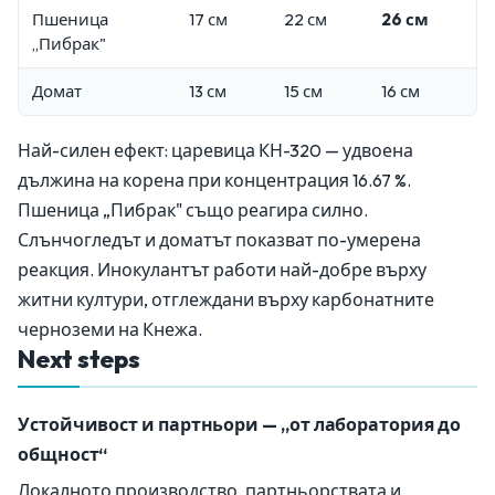
Пшеница
17 см
22 см
26 см
„Пибрак"
Домат
13 см
15 см
16 см
Най-силен ефект: царевица КН-320 — удвоена
дължина на корена при концентрация 16.67 %.
Пшеница „Пибрак" също реагира силно.
Слънчогледът и доматът показват по-умерена
реакция. Инокулантът работи най-добре върху
житни култури, отглеждани върху карбонатните
черноземи на Кнежа.
Next steps
Устойчивост и партньори — „от лаборатория до
общност“
Локалното производство, партньорствата и