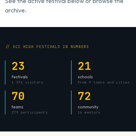
See the active festival below or browse the
archive.
// SCI HIGH FESTIVALS IN NUMBERS
23
21
festivals
schools
1 376 visitors
from 9 towns and cities
70
72
teams
community
279 participants
16 mentors