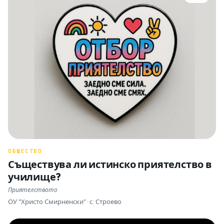
ОБЩЕСТВО
Съществува ли истинско приятелство в
училище?
Приятелството
ОУ "Христо Смирненски" · с. Строево