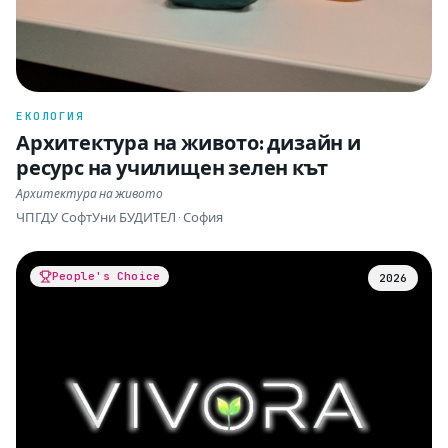
ЕКОЛОГИЯ
Архитектура на живото: дизайн и
ресурс на училищен зелен кът
Архитектура на живото
ЧПГДУ СофтУни БУДИТЕЛ · София
People's Choice
2026