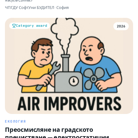
Recycle Connect
ЧПГДУ СофтУни БУДИТЕЛ · София
Category award
2026
ЕКОЛОГИЯ
Преосмисляне на градското
пречистване — електростатични