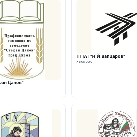
ПГТАТ "Н.Й.Вапцаров"
Хасково
фан Цанов"