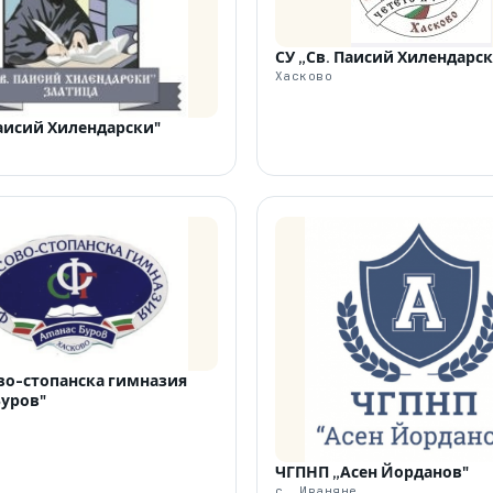
СУ „Св. Паисий Хилендарс
Хасково
Паисий Хилендарски"
о-стопанска гимназия
Буров"
ЧГПНП „Асен Йорданов"
с. Иваняне