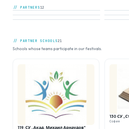
// PARTNERS
12
// PARTNER SCHOOLS
21
Schools whose teams participate in our festivals.
130 СУ „
София
119. СУ „Акад. Михаил Арнаудов"