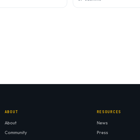
ABOUT
RESOURCES
About
News
Community
Press