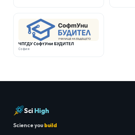
ЧПГДУ СофтУни БУДИТЕЛ
София
Sci
High
Science you
build