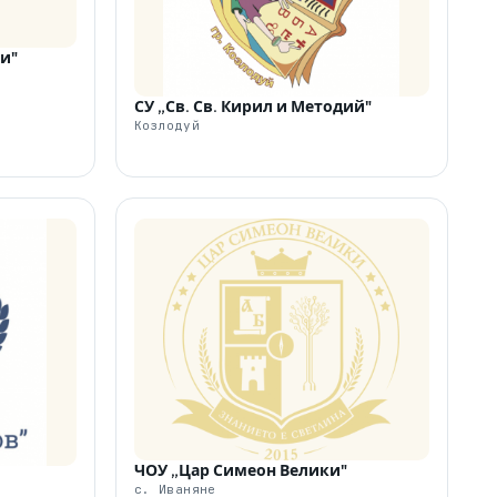
ки"
СУ „Св. Св. Кирил и Методий"
Козлодуй
ЧОУ „Цар Симеон Велики"
с. Иваняне