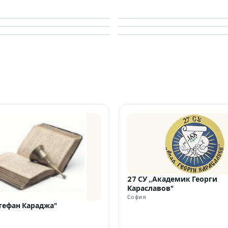
27 СУ „Академик Георги
Караславов"
София
Стефан Караджа"