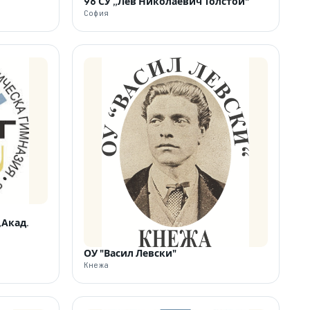
96 СУ „Лев Николаевич Толстой"
София
„Акад.
ОУ "Васил Левски"
Кнежа