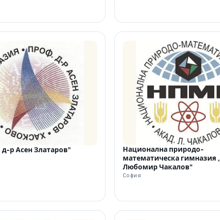
Национална природо-
 д-р Асен Златаров"
математическа гимназия 
Любомир Чакалов"
София