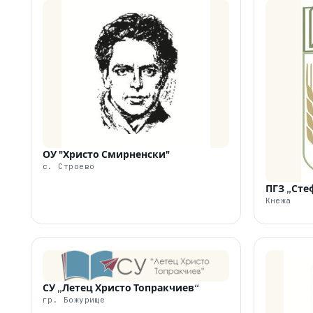
ОУ "Христо Смирненски"
с. Строево
ПГЗ „Сте
Кнежа
СУ „Летец Христо Топракчиев“
гр. Божурище