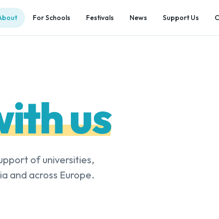
About
For Schools
Festivals
News
Support Us
C
ith us
pport of universities,
ria and across Europe.