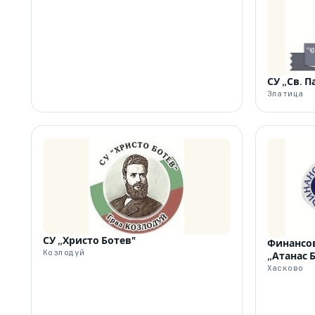
СУ „Св. 
Златица
СУ „Христо Ботев"
Финансов
Козлодуй
„Атанас 
Хасково