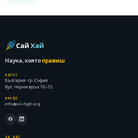
Сай
Хай
Наука, която
правиш
АДРЕС
България · гр. София
бул. Черни връх 70-72
ИМЕЙЛ
info@sci-high.org
ЗА НАС