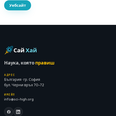
Уебсайт
Сай
Хай
Наука, която
правиш
АДРЕС
България · гр. София
бул. Черни връх 70-72
ИМЕЙЛ
info@sci-high.org