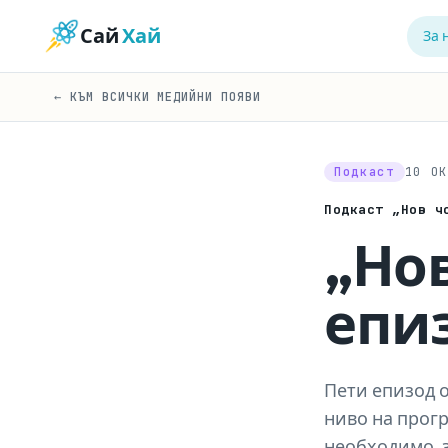
Сай
Хай
За 
← КЪМ ВСИЧКИ МЕДИЙНИ ПОЯВИ
Подкаст
10 О
Подкаст „Нов 
„Нов
епиз
Пети епизод о
ниво на прогр
необходимо, з