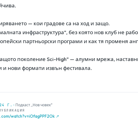
йчива.
иряването — кои градове са на ход и защо.
малната инфраструктура”, без която нов клуб не рабо
ропейски партньорски програми и как тя променя а
ващото поколение Sci-High” — алумни мрежа, наставн
 и нови формати извън фестивала.
24 Г.
·
Подкаст „Нов човек"
ПУБЛИКАЦИЯ
be.com/watch?v=iOfagPPF2Ok ↗