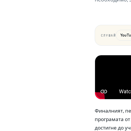
YouT
СЛУШАЙ
Финалният, пет
програмата от
достигне до уч