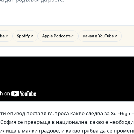
ube
↗
Spotify
↗
Apple Podcasts
↗
Канал в YouTube
↗
и епизод поставя въпроса какво следва за Sci-High 
 София се превръща в национална, какво е необходим
илища в малки градове, и какво трябва да се промени