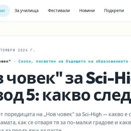
нас
За училища
Фестивали
Новини
Подкрепи
КТОМВРИ 2024 Г.
човек"
· Сезон, посветен на бъдещето на образованието 
 човек" за Sci-H
од 5: какво сле
т поредицата на „Нов човек" за Sci-High — какво е
амата, как се отваря тя за по-малки градове и как
а да продължи да расте.