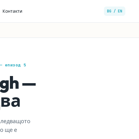
Контакти
BG / EN
— епизод 5
igh —
два
 следващото
во ще е