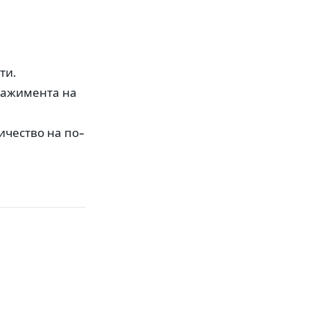
ти.
нгажимента на
ичество на по-