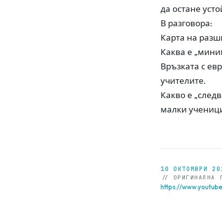
да остане усто
В разговора:
Карта на разш
Каква е „мини
Връзката с ев
учителите.
Какво е „след
малки ученици
10 ОКТОМВРИ 20
// ОРИГИНАЛНА 
https://www.youtu