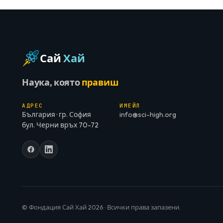
Сай
Хай
Наука, която
правиш
АДРЕС
ИМЕЙЛ
България · гр. София
info@sci-high.org
бул. Черни връх 70-72
© Фондация Сай Хай 2026 · Всички права запазени.