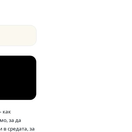
— как
о, за да
 в средата, за