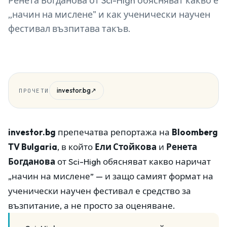
Ренета Богданова от Sci-High обясняват какво е
„начин на мислене" и как ученически научен
фестивал възпитава такъв.
investor.bg
↗
ПРОЧЕТИ
investor.bg
препечатва репортажа на
Bloomberg
TV Bulgaria
, в който
Ели Стойкова
и
Ренета
Богданова
от Sci-High обясняват какво наричат
„начин на мислене” — и защо самият формат на
ученически научен фестивал е средство за
възпитание, а не просто за оценяване.