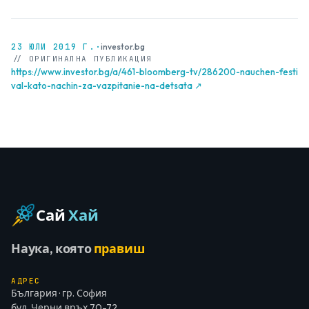
23 ЮЛИ 2019 Г.
·
investor.bg
// ОРИГИНАЛНА ПУБЛИКАЦИЯ
https://www.investor.bg/a/461-bloomberg-tv/286200-nauchen-festi
val-kato-nachin-za-vazpitanie-na-detsata ↗
Сай
Хай
Наука, която
правиш
АДРЕС
България · гр. София
бул. Черни връх 70-72