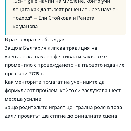
„Sci-High е начин на мислене, който учи
децата как да търсят решение чрез научен
подход” — Ели Стойкова и Ренета
Богданова
В разговора се обсъжда:
Защо в България липсва традиция на
ученически научен фестивал и какво се е
променило с провеждането на първото издание
през юни 2019 г.
Как менторите помагат на учениците да
формулират проблем, който си заслужава шест
месеца усилие.
Защо родителите играят централна роля в това
дали проектът ще стигне до финалната сцена.