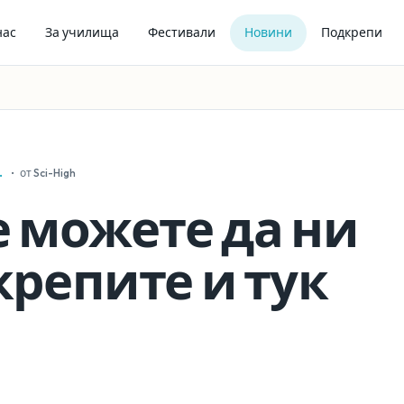
нас
За училища
Фестивали
Новини
Подкрепи
.
·
от Sci-High
 можете да ни
репите и тук