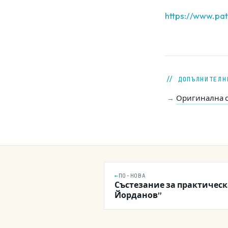
https://www.pa
// ДОПЪЛНИТЕЛН
Оригинална с
→
←
ПО-НОВА
Състезание за практическ
Йорданов”