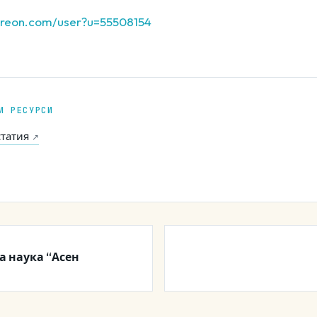
treon.com/user?u=55508154
И РЕСУРСИ
татия
↗
а наука “Асен