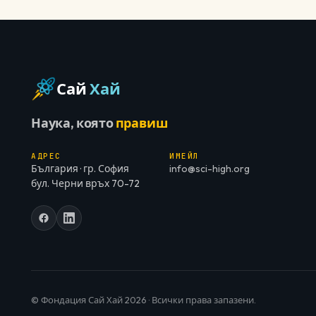
Сай
Хай
Наука, която
правиш
АДРЕС
ИМЕЙЛ
България · гр. София
info@sci-high.org
бул. Черни връх 70-72
© Фондация Сай Хай 2026 · Всички права запазени.