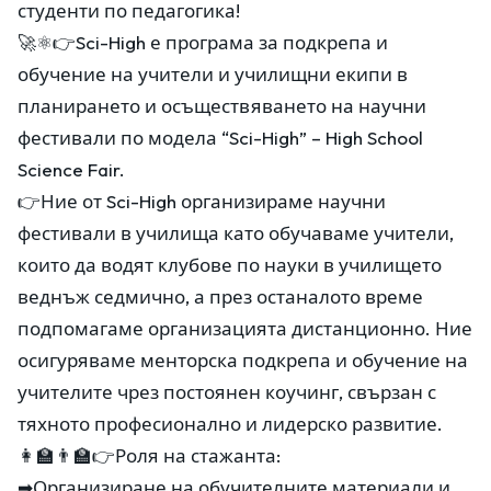
студенти по педагогика!
🚀⚛👉Sci-High е програма за подкрепа и
обучение на учители и училищни екипи в
планирането и осъществяването на научни
фестивали по модела “Sci-High” – High School
Science Fair.
👉Ние от Sci-High организираме научни
фестивали в училища като обучаваме учители,
които да водят клубове по науки в училището
веднъж седмично, а през останалото време
подпомагаме организацията дистанционно. Ние
осигуряваме менторска подкрепа и обучение на
учителите чрез постоянен коучинг, свързан с
тяхното професионално и лидерско развитие.
👩‍🏫👨‍🏫👉Роля на стажанта:
➡Организиране на обучителните материали и