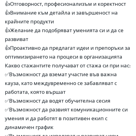
👍Отговорност, професионализъм и коректност
👍Внимание към детайла и завършеност на
крайните продукти
👍Желание да подобряват уменията си и да се
развиват
👍Проактивно да предлагат идеи и препоръки за
оптимизирането на процеси в организацията
Какво стажантите получават от стажа си при нас:
✅Възможност да вземат участие във важна
кауза, като междувременно се забавляват с
работата, която вършат
✅Възможност да водят обучителна сесия
✅Възможност да развият комуникационните си
умения и да работят в позитивен екип с
динамичен график
✅Възможност да използват и развиват нови