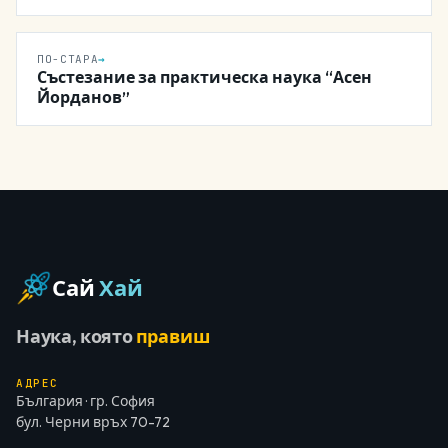
ПО-СТАРА
→
Състезание за практическа наука “Асен
Йорданов”
Сай
Хай
Наука, която
правиш
АДРЕС
България · гр. София
бул. Черни връх 70-72