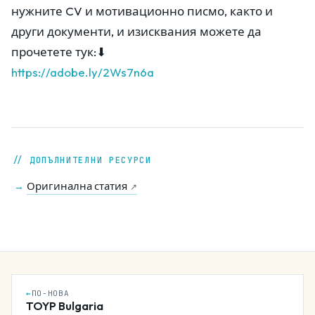
нужните CV и мотивационно писмо, както и
други документи, и изисквания можете да
прочетете тук:⬇
https://adobe.ly/2Ws7n6a
// ДОПЪЛНИТЕЛНИ РЕСУРСИ
Оригинална статия
→
↗
←
ПО-НОВА
TOYP Bulgaria