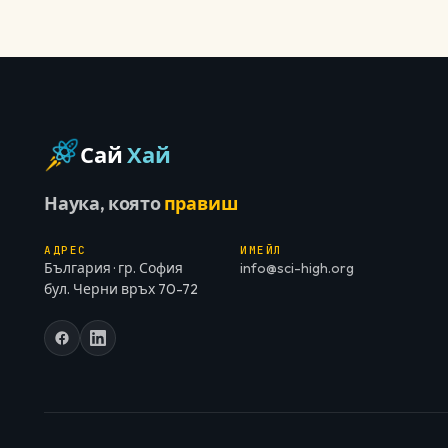
Сай
Хай
Наука, която
правиш
АДРЕС
ИМЕЙЛ
България · гр. София
info@sci-high.org
бул. Черни връх 70-72