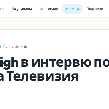
нас
За училища
Фестивали
Новини
Подкрепи
3 Г.
·
от Sci-High
High в интервю п
а Телевизия