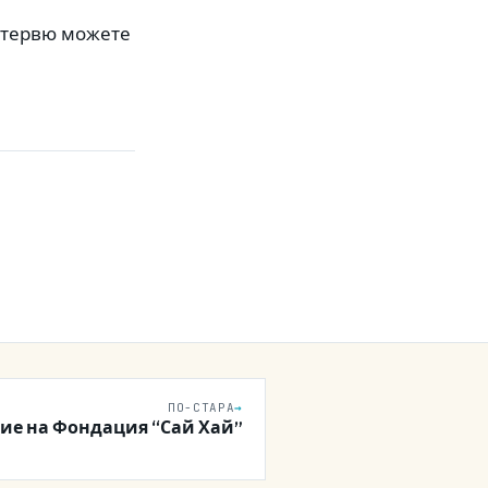
нтервю можете
ПО-СТАРА
→
ие на Фондация “Сай Хай”