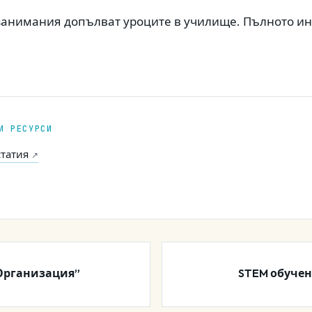
занимания допълват уроците в училище. Пълното и
И РЕСУРСИ
татия
↗
Организация”
STEM обучен