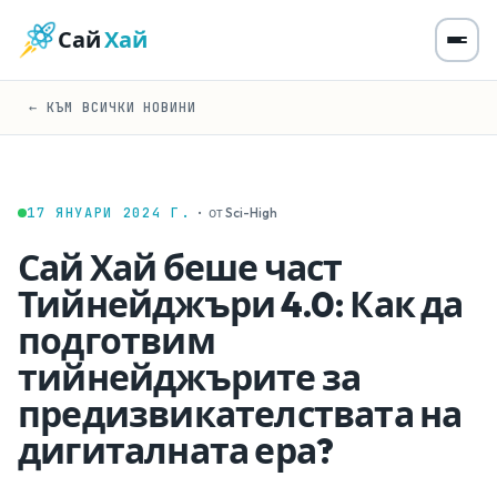
Сай
Хай
← КЪМ ВСИЧКИ НОВИНИ
17 ЯНУАРИ 2024 Г.
·
от Sci-High
Сай Хай беше част
Тийнейджъри 4.0: Как да
подготвим
тийнейджърите за
предизвикателствата на
дигиталната ера?