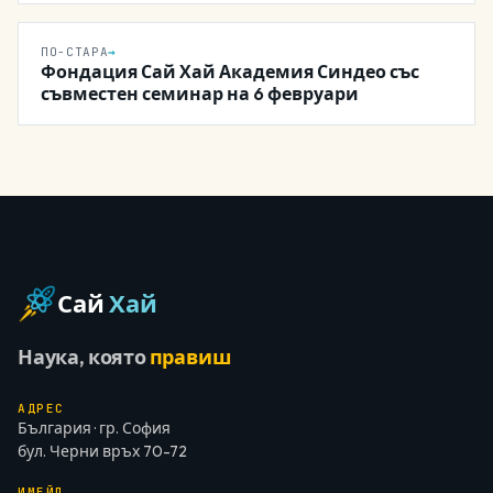
ПО-СТАРА
→
Фондация Сай Хай Академия Синдео със
съвместен семинар на 6 февруари
Сай
Хай
Наука, която
правиш
АДРЕС
България · гр. София
бул. Черни връх 70-72
ИМЕЙЛ