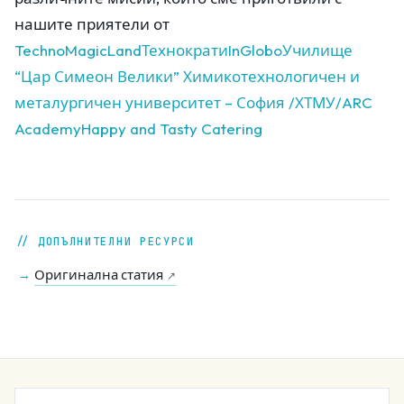
нашите приятели от
TechnoMagicLand
Технократи
InGlobo
Училище
“Цар Симеон Велики”
Химикотехнологичен и
металургичен университет – София /ХТМУ/
ARC
Academy
Happy and Tasty Catering
// ДОПЪЛНИТЕЛНИ РЕСУРСИ
Оригинална статия
→
↗