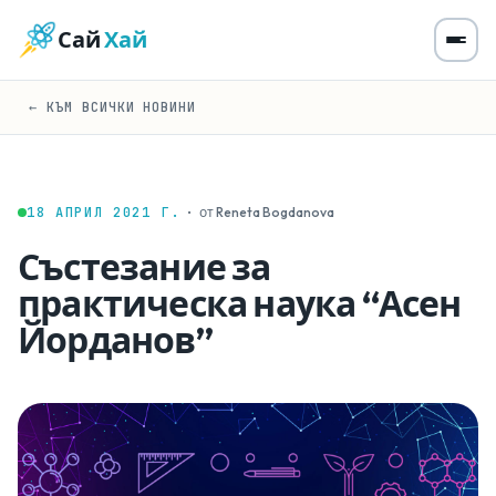
Сай
Хай
← КЪМ ВСИЧКИ НОВИНИ
18 АПРИЛ 2021 Г.
·
от Reneta Bogdanova
Състезание за
практическа наука “Асен
Йорданов”