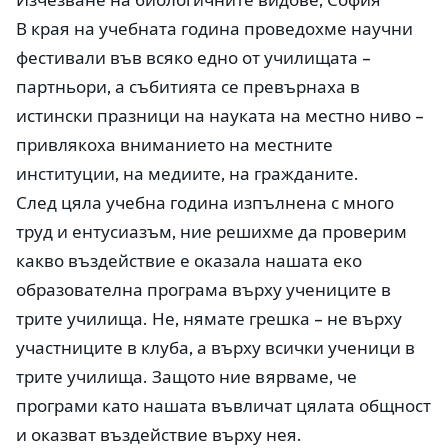
В края на учебната година проведохме научни
фестивали във всяко едно от училищата –
партньори, а събитията се превърнаха в
истински празници на науката на местно ниво –
привлякоха вниманието на местните
институции, на медиите, на гражданите.
След цяла учебна година изпълнена с много
труд и ентусиазъм, ние решихме да проверим
какво въздействие е оказала нашата еко
образователна програма върху учениците в
трите училища. Не, нямате грешка – не върху
участниците в клуба, а върху всички ученици в
трите училища. Защото ние вярваме, че
програми като нашата въвличат цялата общност
и оказват въздействие върху нея.