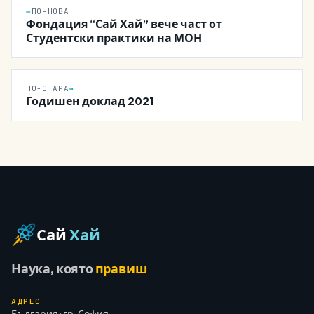
←
ПО-НОВА
Фондация “Сай Хай” вече част от
Студентски практики на МОН
ПО-СТАРА
→
Годишен доклад 2021
Сай
Хай
Наука, която
правиш
АДРЕС