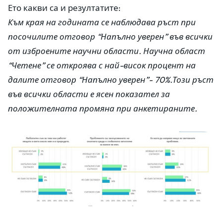
Ето какви са и резултатите:
Към края на годината се наблюдава ръст при
посочилите отговор “Напълно уверен” във всички
от изброените научни области. Научна област
“Четене” се откроява с най-висок процент на
далите отговор “Напълно уверен”- 70%.Този ръст
във всички области е ясен показател за
положителната промяна при анкетираните.