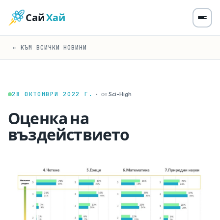
Сай
Хай
← КЪМ ВСИЧКИ НОВИНИ
28 ОКТОМВРИ 2022 Г.
·
от Sci-High
Оценка на
въздействието