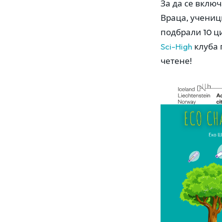
За да се вклю
Враца, учениц
подбрали 10 ци
Sci-High
клуба 
четене!