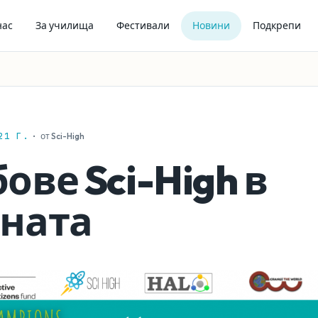
нас
За училища
Фестивали
Новини
Подкрепи
21 Г.
·
от Sci-High
ове Sci-High в
аната