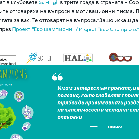
чат в клубовете
Sci-High
в трите града в страната – Соф
ите отговаряха на въпроси в мотивационни писма. 
тата за вас. Те отговарят на въпроса:”Защо искаш д
през
Проект “Еко шампиони” / Project “Eco Champions”