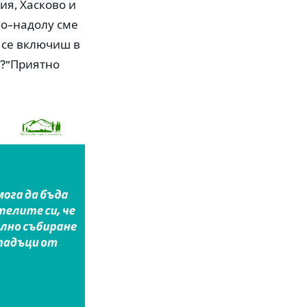
ия, Хасково и
По-надолу сме
а се включиш в
?”Приятно