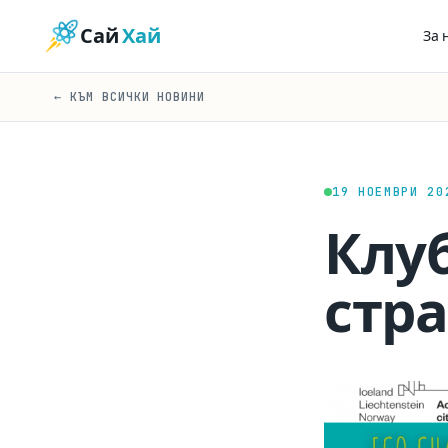
Сай
Хай
За 
← КЪМ ВСИЧКИ НОВИНИ
19 НОЕМВРИ 20
Клуб
стр