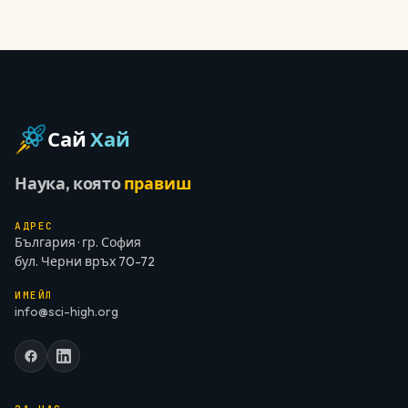
Сай
Хай
Наука, която
правиш
АДРЕС
България · гр. София
бул. Черни връх 70-72
ИМЕЙЛ
info@sci-high.org