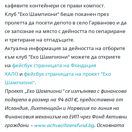
кафявите контейнери се прави компост.
Клуб “Еко Шампиони” беше поканен през
пролетта да посети депото в село Гарваново и да
се запознае на място с дейността по сепариране
и третиране на отпадъците.
Актуална информация за дейността на отборите
към клуб “Еко Шампиони” можете да откриете
на
фейсбук страницата на Фондация
ХАЛО
и
фейсбук страницата на проект “Еко
Шампиони”
.
Проект „Еко Шампиони“ се изпълнява с финансова
подкрепа в размер на 94 601 €, предоставена от
Исландия, Лихтенщайн и Норвегия по линия на
Финансовия механизъм на ЕИП чрез Фонд Активни
граждани –
www.activecitizensfund.bg
. Основната