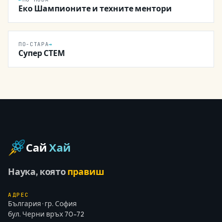
Еко Шампионите и техните ментори
ПО-СТАРА
→
Супер СТЕМ
Сай
Хай
Наука, която
правиш
АДРЕС
България · гр. София
бул. Черни връх 70-72