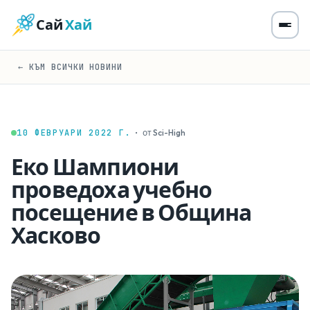
Сай
Хай
← КЪМ ВСИЧКИ НОВИНИ
10 ФЕВРУАРИ 2022 Г.
·
от Sci-High
Еко Шампиони
проведоха учебно
посещение в Община
Хасково