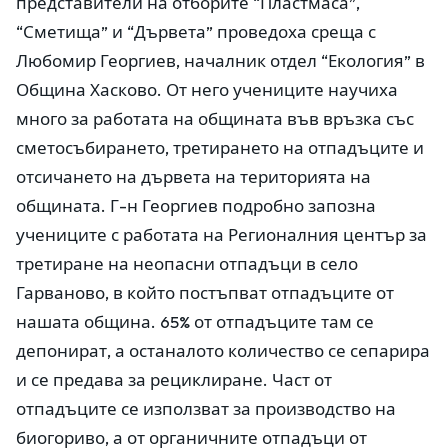
представители на отборите “Пластмаса”,
“Сметища” и “Дървета” проведоха среща с
Любомир Георгиев, началник отдел “Екология” в
Община Хасково. От него учениците научиха
много за работата на общината във връзка със
сметосъбирането, третирането на отпадъците и
отсичането на дървета на територията на
общината. Г-н Георгиев подробно запозна
учениците с работата на Регионалния център за
третиране на неопасни отпадъци в село
Гарваново, в който постъпват отпадъците от
нашата община. 65% от отпадъците там се
депонират, а останалото количество се сепарира
и се предава за рециклиране. Част от
отпадъците се използват за производство на
биогориво, а от органичните отпадъци от