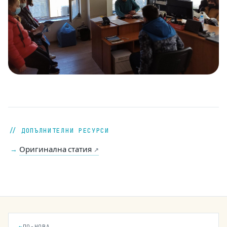
// ДОПЪЛНИТЕЛНИ РЕСУРСИ
Оригинална статия
→
↗
←
ПО-НОВА