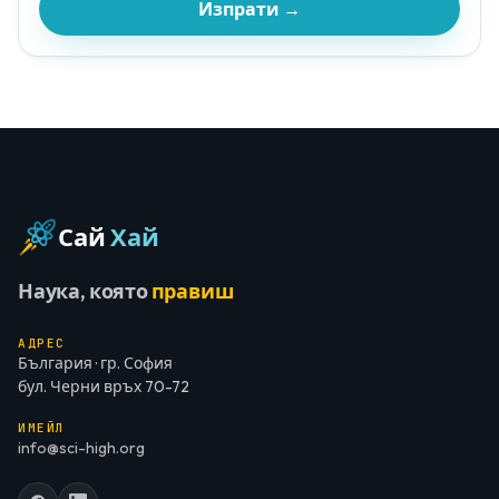
Изпрати →
Сай
Хай
Наука, която
правиш
АДРЕС
България · гр. София
бул. Черни връх 70-72
ИМЕЙЛ
info@sci-high.org