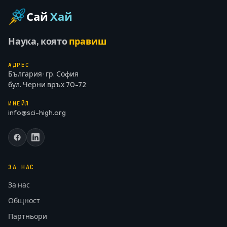
Сай
Хай
Наука, която
правиш
АДРЕС
България · гр. София
бул. Черни връх 70-72
ИМЕЙЛ
info@sci-high.org
ЗА НАС
За нас
Общност
Партньори