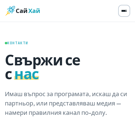
Сай
Хай
КОНТАКТИ
Свържи се
с
нас
Имаш въпрос за програмата, искаш да си
партньор, или представляваш медия —
намери правилния канал по-долу.