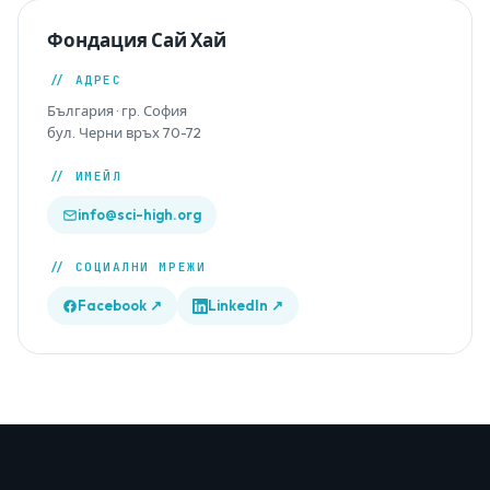
Фондация Сай Хай
// АДРЕС
България · гр. София
бул. Черни връх 70-72
// ИМЕЙЛ
info@sci-high.org
// СОЦИАЛНИ МРЕЖИ
Facebook ↗
LinkedIn ↗