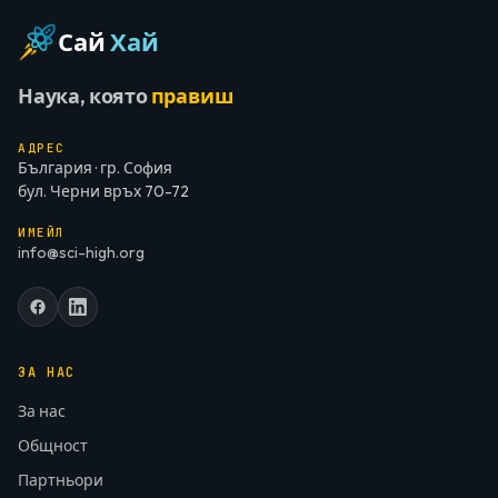
Сай
Хай
Наука, която
правиш
АДРЕС
България · гр. София
бул. Черни връх 70-72
ИМЕЙЛ
info@sci-high.org
ЗА НАС
За нас
Общност
Партньори